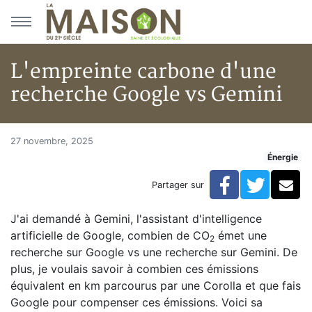
Aller au menu principal
Aller au contenu principal
L'empreinte carbone d'une
recherche Google vs Gemini
L'empreinte carbone d'une re
Accueil
27 novembre, 2025
Énergie
Articles
Énergie
Facebook
Twitte
Co
Partager sur
Chauffage
L'empreinte carbone d'une recherche Google vs Gemi
J'ai demandé à Gemini, l'assistant d'intelligence
artificielle de Google, combien de CO
émet une
2
recherche sur Google vs une recherche sur Gemini. De
plus, je voulais savoir à combien ces émissions
équivalent en km parcourus par une Corolla et que fais
Google pour compenser ces émissions. Voici sa