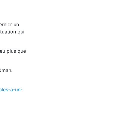
ernier un
tuation qui
eu plus que
dman.
ales-a-un-