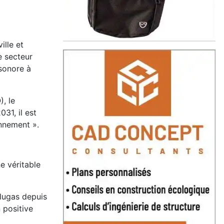
ille et
 secteur
 sonore à
, le
031, il est
onnement ».
e véritable
lugas depuis
 positive