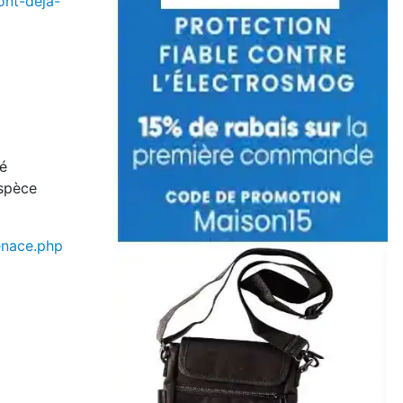
ont-deja-
té
espèce
enace.php