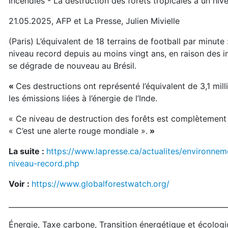
Incendies - La destruction des forêts tropicales à un niv
21.05.2025, AFP et La Presse, Julien Mivielle
(Paris) L’équivalent de 18 terrains de football par minute 
niveau record depuis au moins vingt ans, en raison des i
se dégrade de nouveau au Brésil.
«
Ces destructions ont représenté l’équivalent de 3,1 mil
les émissions liées à l’énergie de l’Inde.
« Ce niveau de destruction des forêts est complètement 
« C’est une alerte rouge mondiale ».
»
La suite :
https://www.lapresse.ca/actualites/environnem
niveau-record.php
Voir :
https://www.globalforestwatch.org/
_____________________________________________________________
Énergie, Taxe carbone, Transition énergétique et écolog