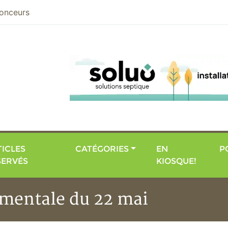
nier
onceurs
ICLES
CATÉGORIES
EN
P
SERVÉS
KIOSQUE!
mentale du 22 mai