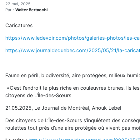
Revue de presse environne
Accueil
22 mai, 2025
Par :
Walter Bertacchi
Articles
Actualités
Caricatures
Revue de presse environnementale du 22 mai
https://www.ledevoir.com/photos/galeries-photos/les-c
https://www.journaldequebec.com/2025/05/21/la-caric
_____________________________________________________________
Faune en péril, biodiversité, aire protégées, milieux humi
«C’est l’endroit le plus riche en couleuvres brunes. Ils 
citoyens de L’Île-des-Sœurs
21.05.2025, Le Journal de Montréal, Anouk Lebel
Des citoyens de L’Île-des-Sœurs s’inquiètent des conséq
roulettes tout près d’une aire protégée où vivent pas mo