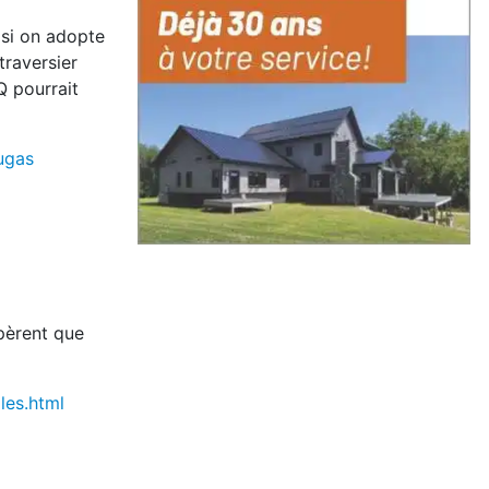
 si on adopte
traversier
Q pourrait
ugas
spèrent que
les.html