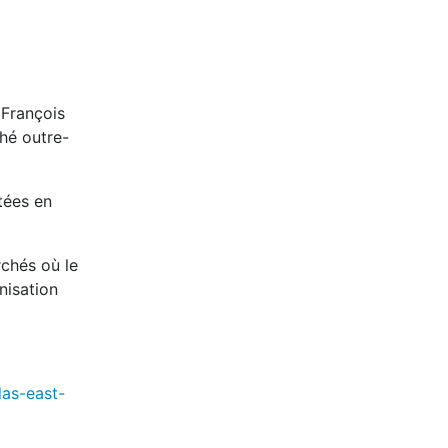
 François
ché outre-
tées en
rchés où le
nisation
das-east-