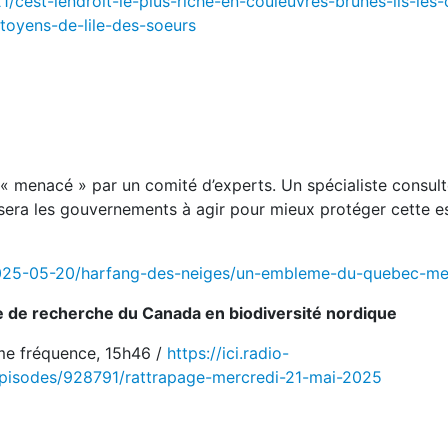
cest-lendroit-le-plus-riche-en-couleuvres-brunes-ils-les-
toyens-de-lile-des-soeurs
 menacé » par un comité d’experts. Un spécialiste consul
era les gouvernements à agir pour mieux protéger cette 
s/2025-05-20/harfang-des-neiges/un-embleme-du-quebec-m
re de recherche du Canada en biodiversité nordique
me fréquence, 15h46 /
https://ici.radio-
pisodes/928791/rattrapage-mercredi-21-mai-2025