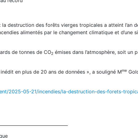
eau record
: la destruction des forêts vierges tropicales a atteint l’an d
ncendies alimentés par le changement climatique et d’une si
liards de tonnes de CO
émises dans l’atmosphère, soit un p
2
me
inédit en plus de 20 ans de données », a souligné M
Gol
ent/2025-05-21/incendies/la-destruction-des-forets-tropic
________________________________
ique