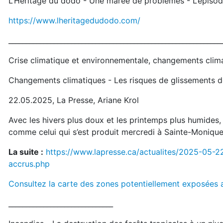
L’Héritage du dodo - Une marée de problèmes - L’épisode
https://www.lheritagedudodo.com/
_____________________________________________________________
Crise climatique et environnementale, changements clim
Changements climatiques - Les risques de glissements de
22.05.2025, La Presse, Ariane Krol
Avec les hivers plus doux et les printemps plus humides, 
comme celui qui s’est produit mercredi à Sainte-Moniq
La suite :
https://www.lapresse.ca/actualites/2025-05-2
accrus.php
Consultez la carte des zones potentiellement exposées a
______________________________