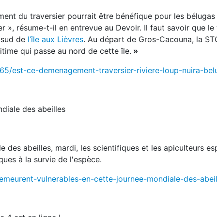
ment du traversier pourrait être bénéfique pour les bélugas
 », résume-t-il en entrevue au Devoir. Il faut savoir que le 
u sud de
l’île aux Lièvres
. Au départ de Gros-Cacouna, la ST
itime qui passe au nord de cette île.
»
65/est-ce-demenagement-traversier-riviere-loup-nuira-bel
diale des abeilles
 des abeilles, mardi, les scientifiques et les apiculteurs e
ques à la survie de l'espèce.
demeurent-vulnerables-en-cette-journee-mondiale-des-abeil