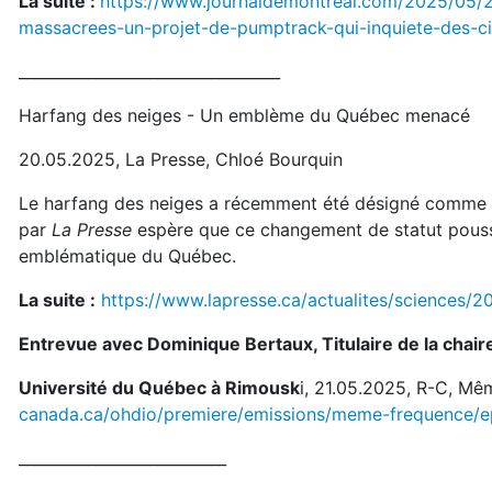
La suite :
https://www.journaldemontreal.com/2025/05/21/
massacrees-un-projet-de-pumptrack-qui-inquiete-des-ci
__________________________________
Harfang des neiges - Un emblème du Québec menacé
20.05.2025, La Presse, Chloé Bourquin
Le harfang des neiges a récemment été désigné comme «
par
La Presse
espère que ce changement de statut pouss
emblématique du Québec.
La suite :
https://www.lapresse.ca/actualites/science
Entrevue avec Dominique Bertaux, Titulaire de la chai
Université du Québec à Rimousk
i, 21.05.2025, R-C, Mê
canada.ca/ohdio/premiere/emissions/meme-frequence/e
___________________________