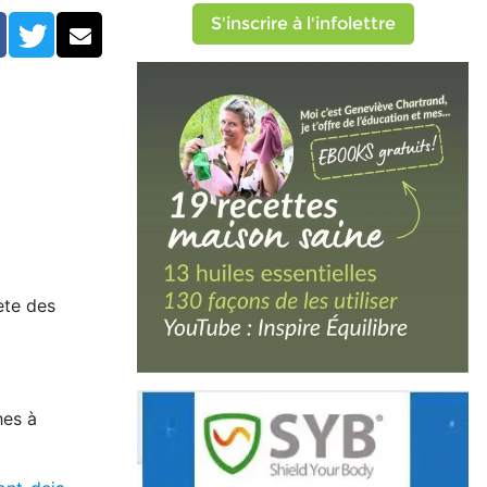
S'inscrire à l'infolettre
Facebook
Twitter
Courriel
ète des
hes à