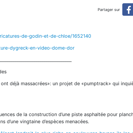
mentale du 22 mai
Partager sur
aricatures-de-godin-et-de-chloe/1652140
ature-dygreck-en-video-dome-dor
___________________________________
des
les ont déjà massacrées»: un projet de «pumptrack» qui inqui
uences de la construction d’une piste asphaltée pour planc
ins d’une vingtaine d’espèces menacées.