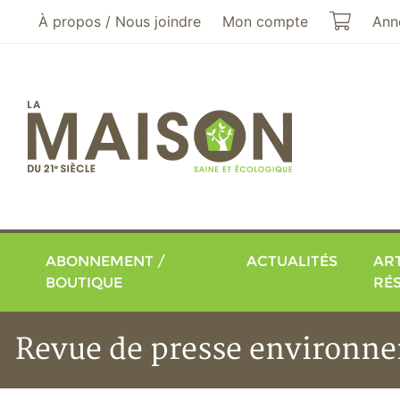
Aller au menu principal
Aller au contenu principal
Mon pa
À propos / Nous joindre
Mon compte
Ann
ABONNEMENT /
ACTUALITÉS
ART
BOUTIQUE
RÉ
Revue de presse environne