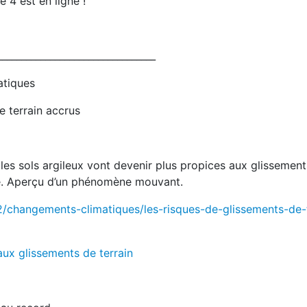
 4 est en ligne !
_________________________________
atiques
 terrain accrus
les sols argileux vont devenir plus propices aux glissement
ue. Aperçu d’un phénomène mouvant.
2/changements-climatiques/les-risques-de-glissements-de-t
ux glissements de terrain