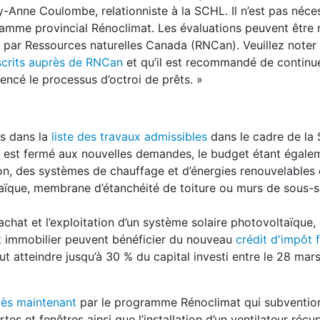
y-Anne Coulombe, relationniste à la SCHL. Il n’est pas néce
ramme provincial Rénoclimat. Les évaluations peuvent être 
ré par Ressources naturelles Canada (RNCan). Veuillez note
nscrits auprès de RNCan
et qu’il est recommandé de continuer
encé le processus d’octroi de prêts. »
és dans la
liste des travaux admissibles
dans le cadre de la
est fermé aux nouvelles demandes, le budget étant égalem
ation, des systèmes de chauffage et d’énergies renouvelables
aïque, membrane d’étanchéité de toiture ou murs de sous-s
chat et l’exploitation d’un système solaire photovoltaïque,
nt immobilier peuvent bénéficier du nouveau
crédit d'impôt 
peut atteindre jusqu’à 30 % du capital investi entre le 28 mar
dès maintenant
par le programme Rénoclimat qui subventio
tes et fenêtres ainsi que l’installation d’un ventilateur réc