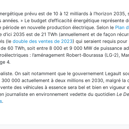
ergétique prévu est de 10 à 12 milliards à l’horizon 2035, s
es années. » Le budget d’efficacité énergétique représente 
 période en nouvelle production électrique. Selon le
Plan d
que d’ici 2035 est de 21 TWh (annuellement et de façon récurr
ls (le
double des ventes de 2023
) qui seraient requis pou
out de 60 TWh, soit entre 8 000 et 9 000 MW de puissance add
droélectriques : l’aménagement Robert-Bourassa (LG-2), Man
ge 4.
réaliste. On sait notamment que le gouvernement Legault so
 300 000 actuellement à deux millions en 2030, malgré la d
a vente des véhicules à essence sera bel et bien en vigueur
ien journaliste en environnement vedette du quotidien
Le De
s
.