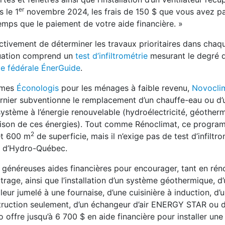
er
s le 1
novembre 2024, les frais de 150 $ que vous avez pa
mps que le paiement de votre aide financière. »
ctivement de déterminer les travaux prioritaires dans chaq
aluation comprend un
test d’infiltrométrie
mesurant le degré d
lle fédérale ÉnerGuide
.
mmes
Éconologis
pour les ménages à faible revenu,
Novocli
ernier subventionne le remplacement d’un chauffe-eau ou d
stème à l’énergie renouvelable (hydroélectricité, géotherm
inaison de ces énergies). Tout comme Rénoclimat, ce progr
2
 et 600 m
de superficie, mais il n’exige pas de test d’infiltr
d’Hydro-Québec.
e généreuses aides financières pour encourager, tant en rén
eutrage, ainsi que l’installation d’un système géothermique, d
ur jumelé à une fournaise, d’une cuisinière à induction, d
struction seulement, d’un échangeur d’air ENERGY STAR ou 
offre jusqu’à 6 700 $ en aide financière pour installer une