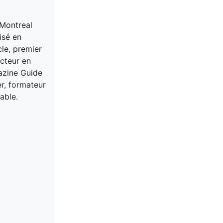
 Montreal
isé en
cle, premier
acteur en
gazine Guide
er, formateur
able.