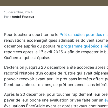
Prêt de 40 000 $ sans inté
Accueil
13 décembre, 2024
Par :
André Fauteux
Articles
Énergie
Chauffage
Pour toucher à court terme le
Prêt canadien pour des ma
Prêt de 40 000 $ sans intérêts : plus qu’une semaine
rénovations écoénergétiques admissibles doivent soumet
décembre auprès du populaire
programme québécois Ré
er
reportées après le 1
avril 2025 « afin de respecter le
Québec », qui est épuisé.
L’extension jusqu’au 20 décembre a été accordée après
raconté l’histoire d’un couple de l’Estrie qui avait dép
pouvoir recevoir avant avril le prêt sans intérêts offer
Remboursable sur dix ans, ce prêt personnel sans intérêt
Après le 20 décembre, pour toucher rapidement leur prêt s’
payer de leur poche une évaluation privée faite par un
é
évaluations ÉnerGuide avant et après travaux continuent