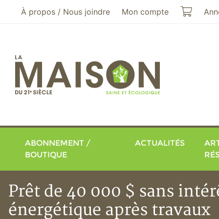
Aller au menu principal
Aller au contenu principal
Mon pa
À propos / Nous joindre
Mon compte
Ann
ABONNEMENT /
ACTUALITÉS
ART
BOUTIQUE
RÉ
Prêt de 40 000 $ sans inté
énergétique après travaux