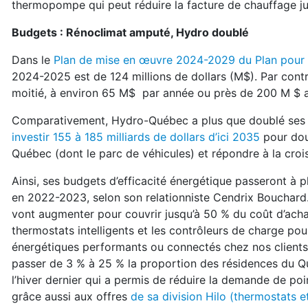
thermopompe qui peut réduire la facture de chauffage ju
Budgets : Rénoclimat amputé, Hydro doublé
Dans le
Plan de mise en œuvre 2024-2029 du Plan pour
2024-2025 est de 124 millions de dollars (M$). Par cont
moitié, à environ 65 M$ par année ou près de 200 M $
Comparativement, Hydro-Québec a plus que doublé ses bu
investir 155 à 185 milliards de dollars d’ici 2035
pour doub
Québec (dont le parc de véhicules) et répondre à la cr
Ainsi, ses budgets d’efficacité énergétique passeront
en 2022-2023, selon son relationniste Cendrix Bouchard.
vont augmenter pour couvrir jusqu’à 50 % du coût d’ac
thermostats intelligents et les contrôleurs de charge po
énergétiques performants ou connectés chez nos clients r
passer de 3 % à 25 % la proportion des résidences du Qu
l’hiver dernier qui a permis de réduire la demande de p
grâce aussi aux offres
de sa division Hilo (thermostats 