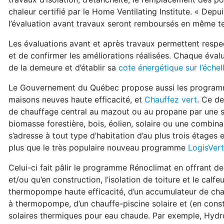
chaleur certifié par le Home Ventilating Institute. « Depui
l’évaluation avant travaux seront remboursés en même te
Les évaluations avant et après travaux permettent respe
et de confirmer les améliorations réalisées. Chaque év
de la demeure et d’établir sa
cote énergétique sur l’éche
Le Gouvernement du Québec propose aussi les progra
maisons neuves haute efficacité, et
Chauffez vert
. Ce d
de chauffage central au mazout ou au propane par une sy
biomasse forestière, bois, éolien, solaire ou une comb
s’adresse à tout type d’habitation d’au plus trois étages
plus que le très populaire nouveau programme
LogisVert
Celui-ci fait pâlir le programme Rénoclimat en offrant d
et/ou qu’en construction, l’isolation de toiture et le calf
thermopompe haute efficacité, d’un accumulateur de chale
à thermopompe, d’un chauffe-piscine solaire et (en con
solaires thermiques pour eau chaude. Par exemple, Hydro 