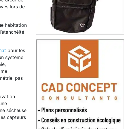
yés lors de
ue habitation
’étanchéité
mat
pour les
’un système
ie,
amme
ométrie, pas
ovation
’une
’une sécheuse
des capteurs