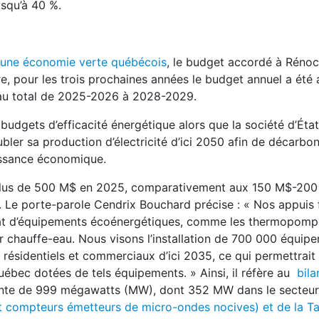
squ’à 40 %.
 une économie verte québécois
, le budget accordé à Rénoc
re, pour les trois prochaines années le budget annuel a été
 au total de 2025-2026 à 2028-2029.
dgets d’efficacité énergétique alors que la société d’Éta
ler sa production d’électricité d’ici 2050 afin de décarbon
oissance économique.
 à plus de 500 M$ en 2025, comparativement aux 150 M$-20
 Le porte-parole Cendrix Bouchard précise : « Nos appuis 
hat d’équipements écoénergétiques, comme les thermopompe
ur chauffe-eau. Nous visons l’installation de 700 000 équip
ésidentiels et commerciaux d’ici 2035, ce qui permettrait 
ébec dotées de tels équipements. » Ainsi, il réfère au
bila
ointe de 999 mégawatts (MW), dont 352 MW dans le secteur 
et compteurs émetteurs de micro-ondes nocives) et de la Tar