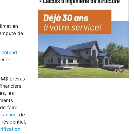
limat en
 amputé de
t
entend
er le
0 M$ prévus
financiers
s, les
ements
de faire
n annuel
de
résidentiel,
ification