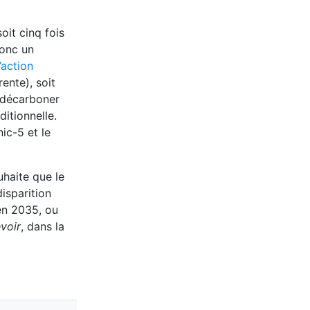
oit cinq fois
donc un
’action
ente), soit
r décarboner
itionnelle.
ic-5 et le
uhaite que le
isparition
 en 2035, ou
voir
, dans la