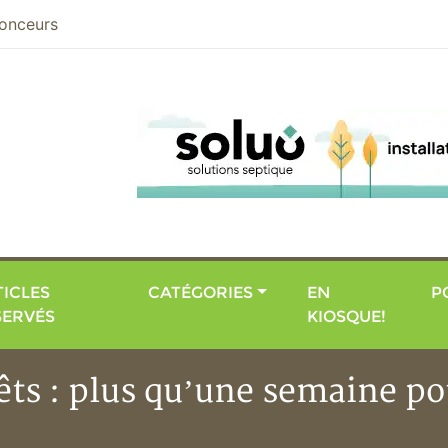
nier
onceurs
ICLES
CATÉGORIES
EN
P
SERVÉS
KIOSQUE!
rêts : plus qu’une semaine 