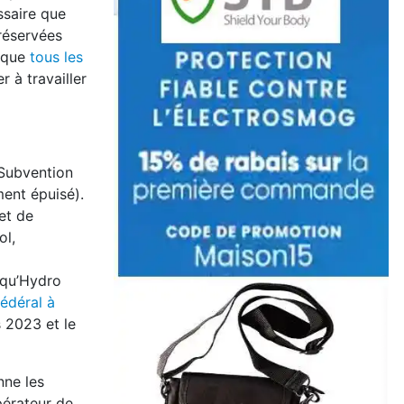
ssaire que
réservées
r que
tous les
 à travailler
 Subvention
ent épuisé).
 et de
ol,
 qu’Hydro
fédéral à
s 2023 et le
nne les
upérateur de