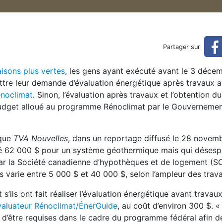
rêts : plus qu’une semaine 
Partager sur
isons plus vertes
, les gens ayant exécuté avant le 3 déce
 pour commander l’évaluation énergétique après travaux
tre leur demande d’évaluation énergétique après travaux a
noclimat
. Sinon, l’évaluation après travaux et l’obtention d
 budget alloué au programme Rénoclimat par le Gouverneme
 que
TVA Nouvelles
, dans un reportage diffusé le 28 novemb
ensé 62 000 $ pour un système géothermique mais qui désesp
t par la Société canadienne d’hypothèques et de logement (S
s varie entre 5 000 $ et 40 000 $, selon l’ampleur des trav
ils ont fait réaliser l’évaluation énergétique avant travaux
valuateur Rénoclimat/ÉnerGuide
, au coût d’environ 300 $. «
 d’être requises dans le cadre du programme fédéral afin d