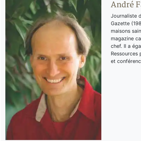
André F
Journaliste 
Gazette (198
maisons sain
magazine can
chef. Il a é
Ressources p
et conférenc