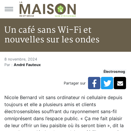
Aller au menu principal
Aller au contenu principal
Un café sans Wi-Fi et
nouvelles sur les ondes
Un café sans Wi-Fi et nouvelle
Accueil
8 novembre, 2024
Par :
André Fauteux
Articles
Électrosmog
Actualités
Un café sans Wi-Fi et nouvelles sur les ondes
Facebook
Twitte
Co
Partager sur
Nicole Bernard vit sans ordinateur ni cellulaire depuis
toujours et elle a plusieurs amis et clients
électrosensibles souffrant du rayonnement sans-fil
omniprésent dans l’espace public. « Ça me fait plaisir
de leur offrir un lieu paisible où ils seront bien », dit la