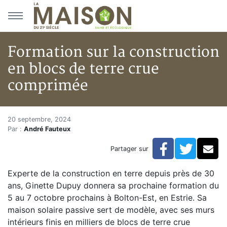
Aller au menu principal
Aller au contenu principal
Formation sur la construction
en blocs de terre crue
comprimée
Formation sur la construction 
Accueil
20 septembre, 2024
Par :
André Fauteux
Articles
Formations
Facebook
Twitte
Co
Partager sur
Formation sur la construction en blocs de terre crue
Experte de la construction en terre depuis près de 30
ans, Ginette Dupuy donnera sa prochaine formation du
5 au 7 octobre prochains à Bolton-Est, en Estrie. Sa
maison solaire passive sert de modèle, avec ses murs
intérieurs finis en milliers de blocs de terre crue