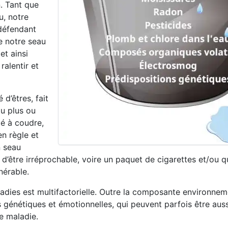
. Tant que
u, notre
 défendant
e notre seau
et ainsi
ralentir et
 d’êtres, fait
u plus ou
dé à coudre,
n règle et
n seau
 d’être irréprochable, voire un paquet de cigarettes et/ou 
nérable.
ladies est multifactorielle. Outre la composante environne
s génétiques et émotionnelles, qui peuvent parfois être aus
e maladie.