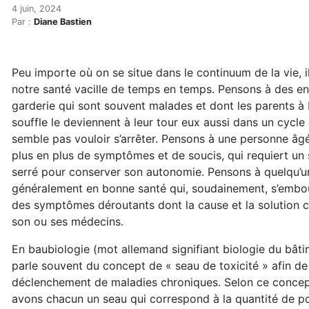
Et si notre maison pouvait 
Accueil
4 juin, 2024
Par :
Diane Bastien
Articles
Maisons saines
Hypersensibilités environnementales
Peu importe où on se situe dans le continuum de la vie, i
Et si notre maison pouvait aider à guérir? (réservé)
notre santé vacille de temps en temps. Pensons à des en
garderie qui sont souvent malades et dont les parents à
souffle le deviennent à leur tour eux aussi dans un cycle
semble pas vouloir s’arrêter. Pensons à une personne âg
plus en plus de symptômes et de soucis, qui requiert un 
serré pour conserver son autonomie. Pensons à quelqu’u
généralement en bonne santé qui, soudainement, s’embo
des symptômes déroutants dont la cause et la solution 
son ou ses médecins.
En baubiologie (mot allemand signifiant biologie du bâti
parle souvent du concept de « seau de toxicité » afin de 
déclenchement de maladies chroniques. Selon ce concep
avons chacun un seau qui correspond à la quantité de po