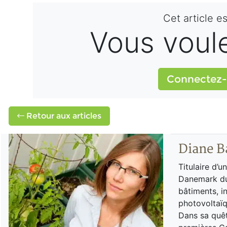
Cet article e
Vous voulez
Connectez-
Retour aux articles
Diane B
Titulaire d’u
Danemark du 
bâtiments, in
photovoltaïqu
Dans sa quêt