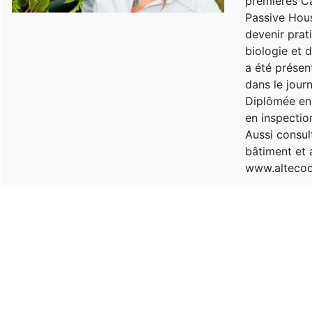
premières Ca
Passive Hous
devenir prati
biologie et 
a été présen
dans le journ
Diplômée en 
en inspectio
Aussi consul
bâtiment et 
www.alteco