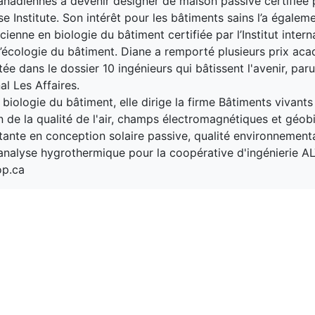
nadiennes à devenir designer de maison passive certifiée 
e Institute. Son intérêt pour les bâtiments sains l’a égale
cienne en biologie du bâtiment certifiée par l’Institut intern
d’écologie du bâtiment. Diane a remporté plusieurs prix ac
tée dans le dossier 10 ingénieurs qui bâtissent l'avenir, par
al Les Affaires.
biologie du bâtiment, elle dirige la firme Bâtiments vivants
n de la qualité de l'air, champs électromagnétiques et géobi
tante en conception solaire passive, qualité environnement
analyse hygrothermique pour la coopérative d'ingénierie AL
op.ca