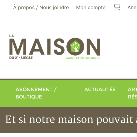
Aller au menu principal
Aller au contenu principal
Mon pa
À propos / Nous joindre
Mon compte
Ann
ABONNEMENT /
ACTUALITÉS
ART
BOUTIQUE
RÉ
Et si notre maison pouvait 