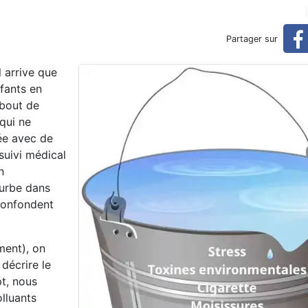
aider à guérir? (réservé)
Partager sur
l arrive que
fants en
 bout de
 qui ne
ée avec de
suivi médical
n
urbe dans
confondent
ment), on
décrire le
t, nous
lluants