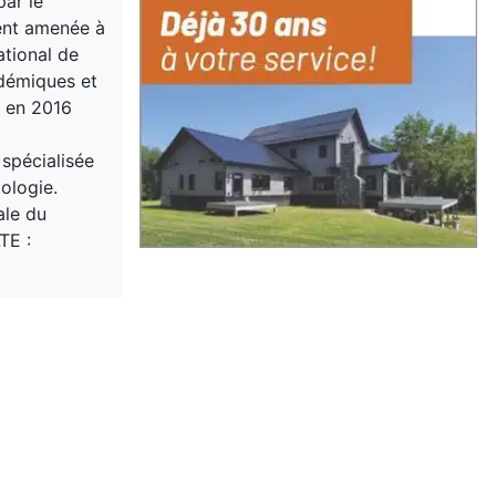
par le
ment amenée à
ational de
adémiques et
u en 2016
 spécialisée
ologie.
ale du
TE :