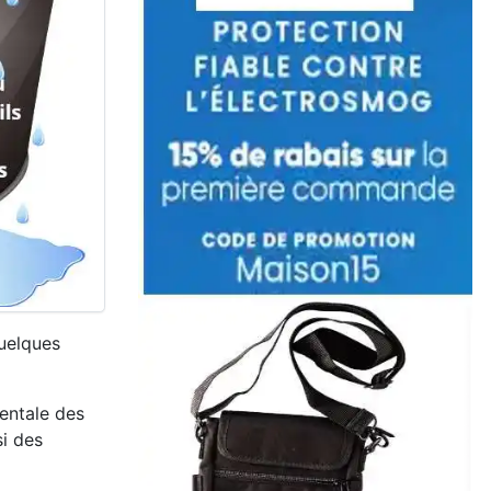
quelques
mentale des
si des