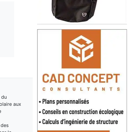
́ du
olaire aux
e
 des