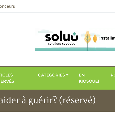
nier
onceurs
ICLES
CATÉGORIES
EN
P
SERVÉS
KIOSQUE!
aider à guérir? (réservé)