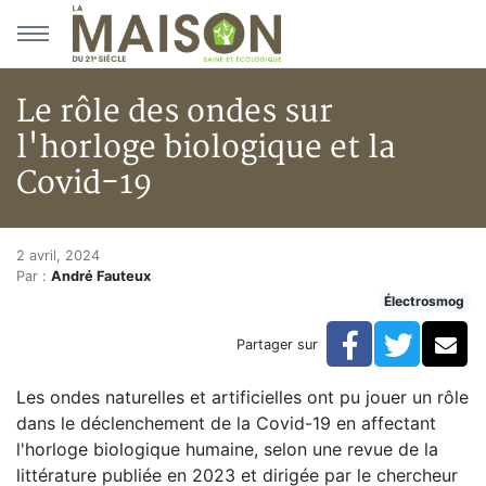
Aller au menu principal
Aller au contenu principal
Le rôle des ondes sur
l'horloge biologique et la
Covid-19
Le rôle des ondes sur l'horloge
Accueil
2 avril, 2024
Par :
André Fauteux
Articles
Électrosmog
Actualités
Le rôle des ondes sur l'horloge biologique et la Covid
Facebook
Twitte
Co
Partager sur
Les ondes naturelles et artificielles ont pu jouer un rôle
dans le déclenchement de la Covid-19 en affectant
l'horloge biologique humaine, selon une revue de la
littérature publiée en 2023 et dirigée par le chercheur