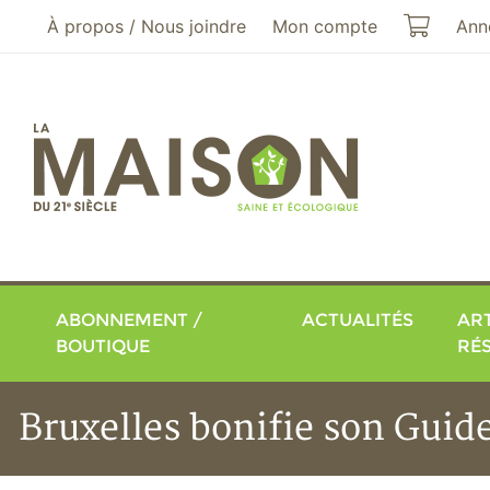
Aller au menu principal
Aller au contenu principal
Mon pa
À propos / Nous joindre
Mon compte
Ann
ABONNEMENT /
ACTUALITÉS
ART
BOUTIQUE
RÉ
Bruxelles bonifie son Guid