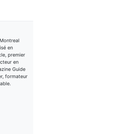
 Montreal
isé en
cle, premier
acteur en
gazine Guide
er, formateur
able.