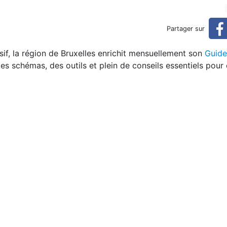
e Bâtiment Durable
Partager sur
if, la région de Bruxelles enrichit mensuellement son
Guide
s schémas, des outils et plein de conseils essentiels pour 