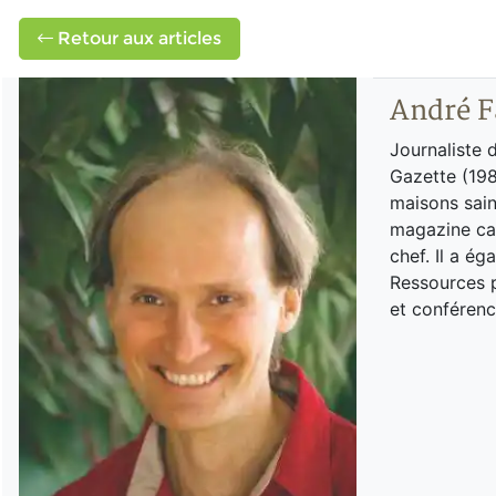
Retour aux articles
André F
Journaliste 
Gazette (198
maisons sain
magazine can
chef. Il a é
Ressources p
et conférenc