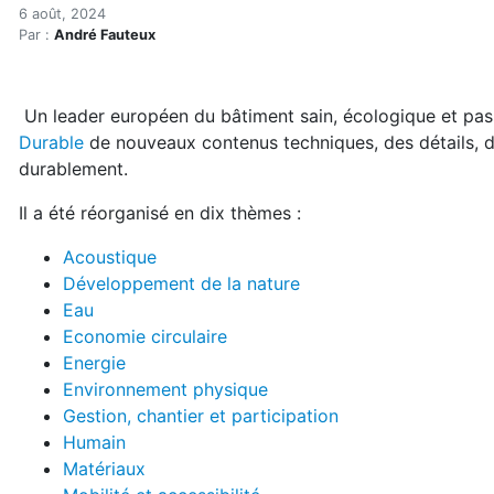
Bruxelles bonifie son Guid
Accueil
6 août, 2024
Par :
André Fauteux
Articles
Maisons saines
Hypersensibilités environnementales
Un leader européen du bâtiment sain, écologique et pass
Bruxelles bonifie son Guide Bâtiment Durable
Durable
de nouveaux contenus techniques, des détails, de
durablement.
Il a été réorganisé en dix thèmes :
Acoustique
Développement de la nature
Eau
Economie circulaire
Energie
Environnement physique
Gestion, chantier et participation
Humain
Matériaux