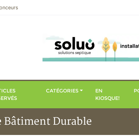
nier
onceurs
ICLES
CATÉGORIES
EN
P
SERVÉS
KIOSQUE!
e Bâtiment Durable