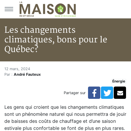
Aller au menu principal
Aller au contenu principal
Les changements
climatiques, bons pour le
Québec?
Les changements climatiques, 
Accueil
12 mars, 2024
Par :
André Fauteux
Articles
Énergie
Énergie
Chauffage
Facebook
Twitte
Co
Partager sur
Les changements climatiques, bons pour le Québec?
Les gens qui croient que les changements climatiques
sont un phénomène naturel qui nous permettra de jouir
de baisses des coûts de chauffage et d’une saison
estivale plus confortable se font de plus en plus rares.