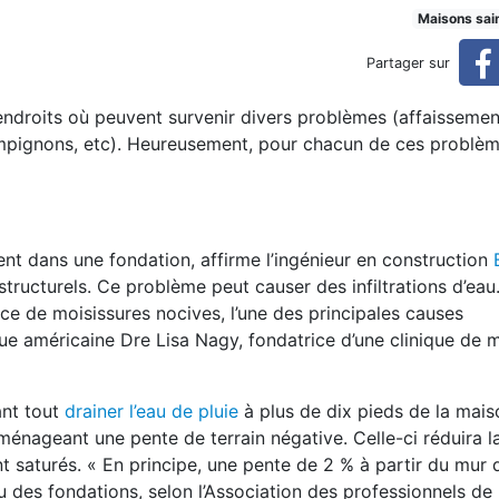
i surviennent dans les sous
Maisons sai
Partager sur
endroits où peuvent survenir divers problèmes (affaissement
s-sols
mpignons, etc). Heureusement, pour chacun de ces problèm
vent dans une fondation, affirme l’ingénieur en construction
tructurels. Ce problème peut causer des infiltrations d’eau.
nce de moisissures nocives, l’une des principales causes
gue américaine Dre Lisa Nagy, fondatrice d’une clinique de
vant tout
drainer l’eau de pluie
à plus de dix pieds de la mais
aménageant une pente de terrain négative. Celle-ci réduira l
ent saturés. « En principe, une pente de 2 % à partir du mur
u des fondations, selon l’Association des professionnels de 