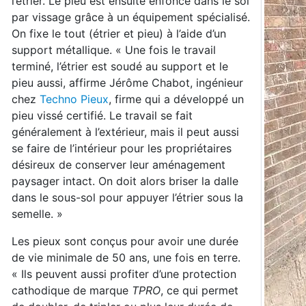
l’étrier. Le pieu est ensuite enfoncé dans le sol
par vissage grâce à un équipement spécialisé.
On fixe le tout (étrier et pieu) à l’aide d’un
support métallique. « Une fois le travail
terminé, l’étrier est soudé au support et le
pieu aussi, affirme Jérôme Chabot, ingénieur
chez
Techno Pieux
, firme qui a développé un
pieu vissé certifié. Le travail se fait
généralement à l’extérieur, mais il peut aussi
se faire de l’intérieur pour les propriétaires
désireux de conserver leur aménagement
paysager intact. On doit alors briser la dalle
dans le sous-sol pour appuyer l’étrier sous la
semelle. »
Les pieux sont conçus pour avoir une durée
de vie minimale de 50 ans, une fois en terre.
« Ils peuvent aussi profiter d’une protection
cathodique de marque
TPRO
, ce qui permet