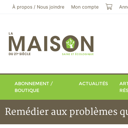
Aller au menu principal
Aller au contenu principal
Mon pa
À propos / Nous joindre
Mon compte
Ann
ABONNEMENT /
ACTUALITÉS
ART
BOUTIQUE
RÉ
Remédier aux problèmes qu