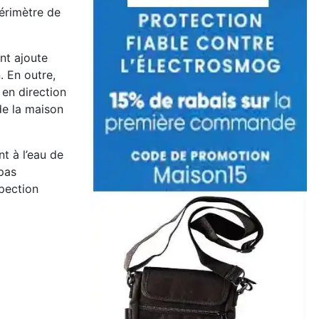
périmètre de
nt ajoute
. En outre,
 en direction
 de la maison
t à l’eau de
 pas
spection