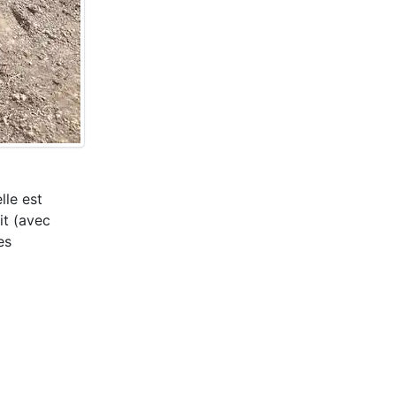
lle est
it (avec
es