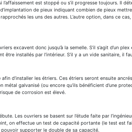
 l’affaissement est stoppé ou s’il progresse toujours. Il dé
an d’implantation de pieux indiquant combien de pieux mettre.
rapprochés les uns des autres. L’autre option, dans ce cas,
uvriers excavent donc jusqu’à la semelle. S’il s’agit d’un plex
tre installés par l’intérieur. S’il y a un vide sanitaire, il f
fin d’installer les étriers. Ces étriers seront ensuite ancrés
en métal galvanisé (ou encore qu’ils bénéficient d’une prote
 risque de corrosion est élevé.
ébute. Les ouvriers se basent sur l’étude faite par l’ingénie
int, on effectue un test de capacité portante (le test est fa
t pouvoir supporter le double de sa capacité.