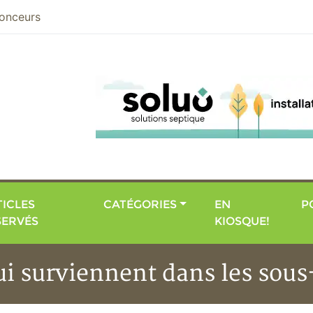
nier
onceurs
ICLES
CATÉGORIES
EN
P
SERVÉS
KIOSQUE!
i surviennent dans les sous