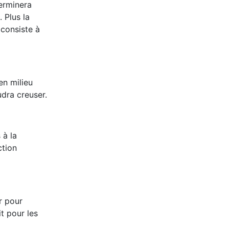
terminera
 Plus la
 consiste à
 en milieu
audra creuser.
 à la
ction
ur pour
it pour les