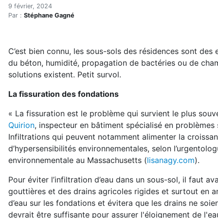
Remédier aux problèmes qu
Accueil
9 février, 2024
Par :
Stéphane Gagné
Articles
Maisons saines
Hypersensibilités environnementales
C’est bien connu, les sous-sols des résidences sont des 
Remédier aux problèmes qui surviennent dans les sou
du béton, humidité, propagation de bactéries ou de cha
solutions existent. Petit survol.
La fissuration des fondations
« La fissuration est le problème qui survient le plus sou
Quirion
, inspecteur en bâtiment spécialisé en problèmes s
Infiltrations qui peuvent notamment alimenter la croissa
d’hypersensibilités environnementales, selon l’urgentolo
environnementale au Massachusetts (
lisanagy.com
).
Pour éviter l’infiltration d’eau dans un sous-sol, il faut a
gouttières et des drains agricoles rigides et surtout en 
d’eau sur les fondations et évitera que les drains ne soi
devrait être suffisante pour assurer l'éloignement de l'ea