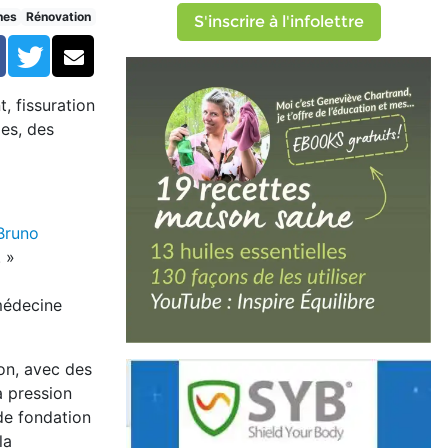
-sols
nes
Rénovation
S'inscrire à l'infolettre
Facebook
Twitter
Courriel
, fissuration
es, des
Bruno
 »
 médecine
on, avec des
a pression
 de fondation
la