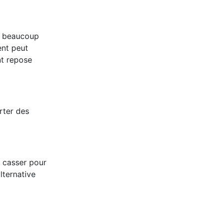
st beaucoup
ent peut
nt repose
rter des
û casser pour
lternative