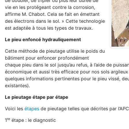
de doubler, de tripler ou plus leur durée de
vie en les protégeant contre la corrosion,
affirme M. Chabot. Cela se fait en émettant
des électrons dans le sol. » Cette technologie
est adaptée à tous les types de travaux.
Le pieu enfoncé hydrauliquement
Cette méthode de pieutage utilise le poids du
bâtiment pour enfoncer profondément
chaque pieu dans le sol jusqu’au refus, à l’aide de puissan
économique et aussi très efficace pour nos sols argileux 
quelques informations pertinentes pour le pieu vissé, deu
existantes).
Le pieutage étape par étape
Voici les
étapes
de pieutage telles que décrites par l’AP
re
1
étape : le diagnostic