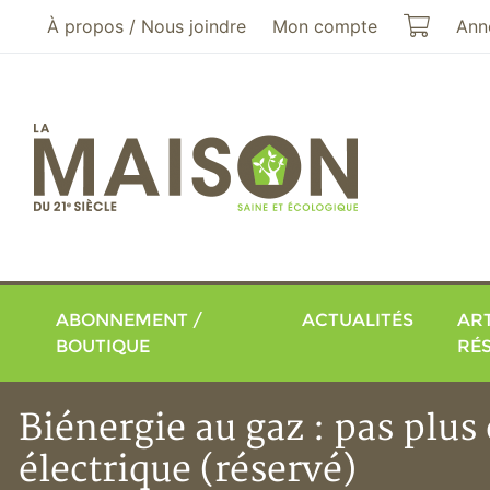
Aller au menu principal
Aller au contenu principal
Mon pa
À propos / Nous joindre
Mon compte
Ann
ABONNEMENT /
ACTUALITÉS
ART
BOUTIQUE
RÉ
Biénergie au gaz : pas plu
électrique (réservé)