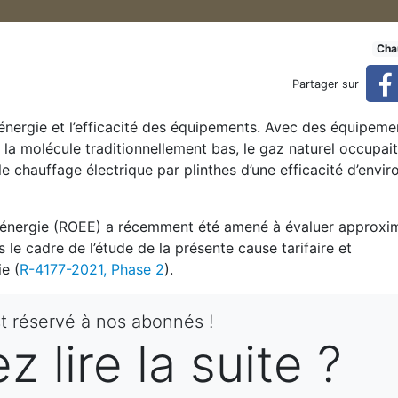
 économique ni plus écologiq
Cha
Partager sur
’énergie et l’efficacité des équipements. Avec des équipeme
ique que le chauffage électrique (réservé)
e la molécule traditionnellement bas, le gaz naturel occupai
le chauffage électrique par plinthes d’une efficacité d’envir
énergie (ROEE) a récemment été amené à évaluer approxi
 le cadre de l’étude de la présente cause tarifaire et
e (
R-4177-2021, Phase 2
).
st réservé à nos abonnés !
 lire la suite ?