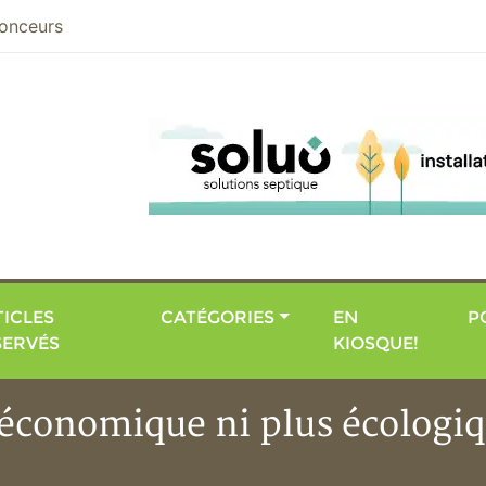
nier
onceurs
ICLES
CATÉGORIES
EN
P
SERVÉS
KIOSQUE!
s économique ni plus écologi