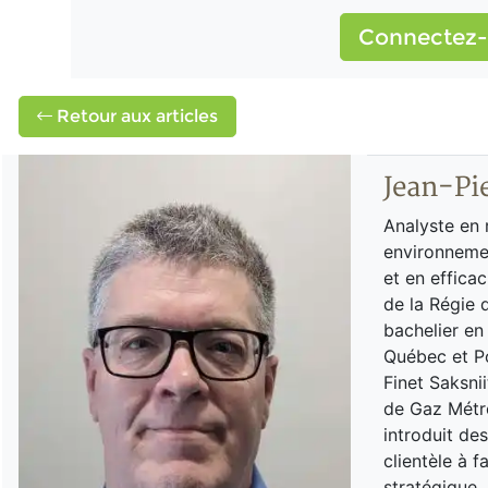
Connectez-
Retour aux articles
Jean-Pie
Analyste en
environnemen
et en effica
de la Régie d
bachelier en
Québec et Po
Finet Saksnii
de Gaz Métro
introduit de
clientèle à 
stratégique,