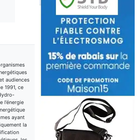
organismes
énergétiques
 et audiences
de 1991, ce
 Hydro-
 l’énergie
 énergétique
mmes ayant
fiquement la
ification
étiques, les