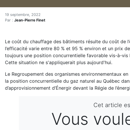
Biénergie au gaz : pas plus
Accueil
19 septembre, 2022
Par :
Jean-Pierre Finet
Articles
Énergie
Chauffage
Le coût du chauffage des bâtiments résulte du coût de l
Biénergie au gaz : pas plus économique ni plus écolog
l’efficacité varie entre 80 % et 95 % environ et un prix d
toujours une position concurrentielle favorable vis-à-vis 
Cette situation ne s'appliquerait plus aujourd'hui.
Le Regroupement des organismes environnementaux en 
la position concurrentielle du gaz naturel au Québec dans
d’approvisionnement d’Énergir devant la Régie de l’énergi
Cet article e
Vous voulez