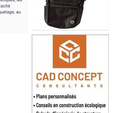
cacité
quetage, au