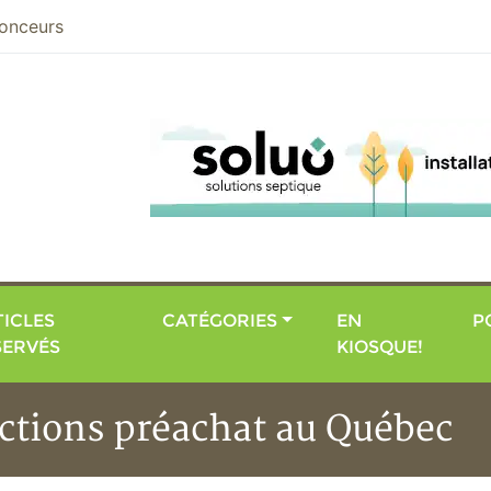
nier
onceurs
ICLES
CATÉGORIES
EN
P
SERVÉS
KIOSQUE!
ections préachat au Québec