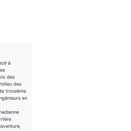
ncé à
des
ois des
milieu des
de troisième
ingénieurs en
anadienne
rière
naventure,