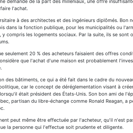
rme demande de la part des milléniaux, une offre insuffisante
faire l'achat.
rsitaire à des architectes et des ingénieurs diplômés. Bon
is dans la fonction publique, pour les municipalités ou l'a
 y compris les logements sociaux. Par la suite, ils se sont 
ums.
ue seulement 20 % des acheteurs faisaient des offres condi
 considère que l'achat d'une maison est probablement l'inve
.
n des bâtiments, ce qui a été fait dans le cadre du nouvea
politique, car le concept de déréglementation visant à cré
rsqu'il était président des États-Unis. Son bon ami de l'é
uébec, partisan du libre-échange comme Ronald Reagan, a p
c.
ment peut même être effectuée par l'acheteur, qu'il n'est pa
ue la personne qui l'effectue soit prudente et diligente.