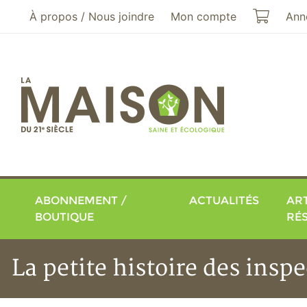
Aller au menu principal
Aller au contenu principal
Mon pa
À propos / Nous joindre
Mon compte
Ann
ABONNEMENT /
ACTUALITÉS
ART
BOUTIQUE
RÉ
La petite histoire des insp