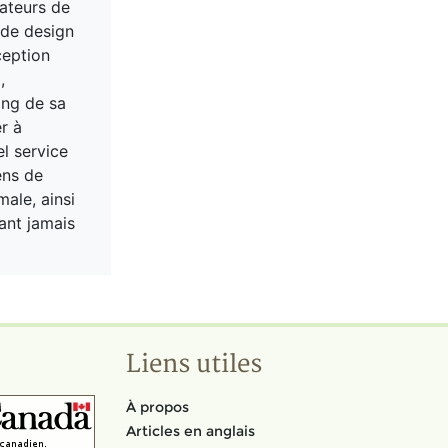
ateurs de
 de design
ception
,
ong de sa
r à
el service
ens de
ale, ainsi
yant jamais
Liens utiles
À propos
Articles en anglais