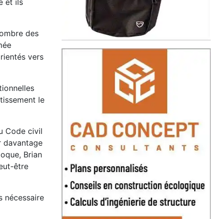
 et ils
 nombre des
rmée
orientés vers
tionnelles
stissement le
u Code civil
er davantage
poque, Brian
eut-être
s nécessaire