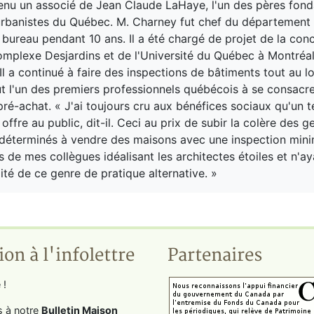
enu un associé de Jean Claude LaHaye, l'un des pères fond
urbanistes du Québec. M. Charney fut chef du département
 bureau pendant 10 ans. Il a été chargé de projet de la con
Complexe Desjardins et de l'Université du Québec à Montréal
l a continué à faire des inspections de bâtiments tout au l
fut l'un des premiers professionnels québécois à se consacre
pré-achat. « J'ai toujours cru aux bénéfices sociaux qu'un t
ffre au public, dit-il. Ceci au prix de subir la colère des g
, déterminés à vendre des maisons avec une inspection minim
s de mes collègues idéalisant les architectes étoiles et n'a
lité de ce genre de pratique alternative. »
ion à l'infolettre
Partenaires
 !
s à notre
Bulletin Maison