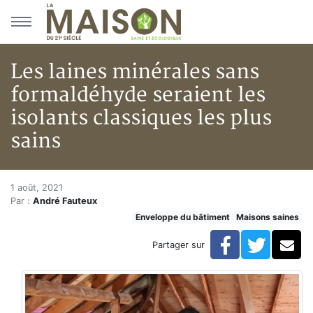
Aller au menu principal
Aller au contenu principal
Les laines minérales sans
formaldéhyde seraient les
isolants classiques les plus
sains
Les laines minérales sans forma
Accueil
1 août, 2021
Par :
André Fauteux
Articles
Enveloppe du bâtiment
Maisons saines
Maisons saines
Hypersensibilités environnementales
Facebook
Twitte
Co
Partager sur
Les laines minérales sans formaldéhyde seraient les is