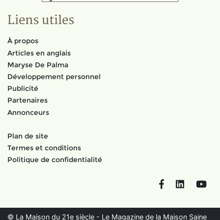
Liens utiles
À propos
Articles en anglais
Maryse De Palma
Développement personnel
Publicité
Partenaires
Annonceurs
Plan de site
Termes et conditions
Politique de confidentialité
Facebook
LinkedIn
You
© La Maison du 21e siècle - Le Magazine de la Maison Saine