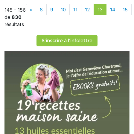
«
8
9
10
11
12
13
14
15
145 - 156
de
830
résultats
S'inscrire à l'infolettre