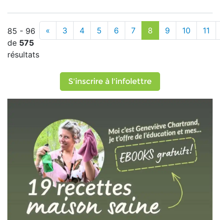
«
3
4
5
6
7
8
9
10
11
85 - 96
de
575
résultats
S'inscrire à l'infolettre