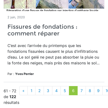
2 juin, 2020
Fissures de fondations :
comment réparer
C’est avec l’arrivée du printemps que les
fondations fissurées causent le plus d’infiltrations
d’eau. Le sol gelé ne peut pas absorber la pluie ou
la fonte des neiges, mais près des maisons le sol...
Par :
Yves Perrier
«
1
2
3
4
5
6
7
8
9
1
61 - 72
de
122
résultats