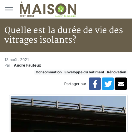
Aller au menu principal
Aller au contenu principal
Quelle est la durée de vie des
vitrages isolants?
Quelle est la durée de vie des v
Accueil
13 août, 2021
Par :
André Fauteux
Articles
Consommation
Enveloppe du bâtiment
Rénovation
Consommation
Quelle est la durée de vie des vitrages isolants?
Facebook
Twitte
Co
Partager sur