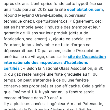
après dix ans. L'entreprise fonde cette hypothèse sur
un article paru en 2012 sur le site
ecohabitation.com
,
répond Meyland Gravel-Labelle, superviseur
technique chez ExpertBâtiment.ca. « Également, ceci
est en harmonie avec l'industrie des
thermos
et leur
garantie de 10 ans sur leur produit (défaut de
fabrication, scellement) », ajoute ce spécialiste.
Pourtant, le taux inévitable de fuite d'argon ne
dépasserait pas 1 % par année, estime l'Association
américaine du vitrage, citée sur le
site de l'Association
internationale des inspecteurs d'habitations
certifiés
: « Selon la National Glass Association, si 80
% du gaz reste malgré une fuite graduelle au fil du
temps, on peut s'attendre à ce qu'une fenêtre
conserve ses propriétés et son efficacité. Cela signifie
que, ''même si 1 % fuyait par an, la fenêtre serait
encore efficace dans 20 ans". »
Il y a plusieurs années, l'ingénieur Armand Patenaude,
président de l'entreprise Air-Ins qui certifiait les