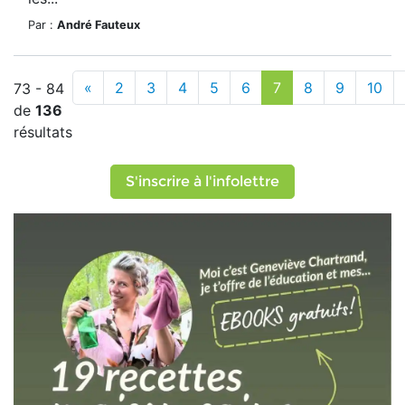
Par :
André Fauteux
«
2
3
4
5
6
7
8
9
10
73 - 84
de
136
résultats
S'inscrire à l'infolettre