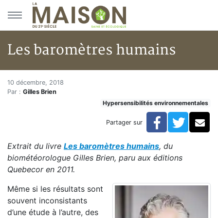
Aller au menu principal
Aller au contenu principal
Les baromètres humains
Les baromètres humains
Accueil
10 décembre, 2018
Par :
Gilles Brien
Articles
Hypersensibilités environnementales
Hypersensibilités environnementales
Les baromètres humains
Facebook
Twitte
Co
Partager sur
Extrait du livre
Les baromètres humains
, du
biométéorologue Gilles Brien, paru aux éditions
Quebecor en 2011.
Même si les résultats sont
souvent inconsistants
d’une étude à l’autre, des