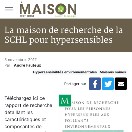
Aller au menu principal
Aller au contenu principal
La maison de recherche de la
SCHL pour hypersensibles
La maison de recherche de la 
Accueil
8 novembre, 2017
Par :
André Fauteux
Articles
Hypersensibilités environnementales
Maisons saines
Maisons saines
Hypersensibilités environnementales
Facebook
Twitte
Co
Partager sur
La maison de recherche de la SCHL pour hypersensib
Téléchargez ici ce
rapport de recherche
détaillant les
caractéristiques et
composantes de