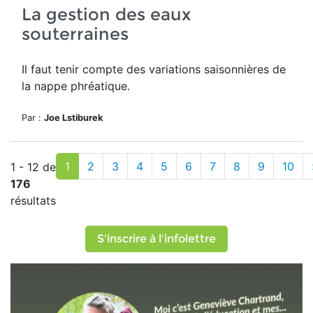
La gestion des eaux
souterraines
Il faut tenir compte des variations saisonnières de
la
nappe phréatique.
Par :
Joe Lstiburek
1
2
3
4
5
6
7
8
9
10
1 - 12 de
176
résultats
S'inscrire à l'infolettre