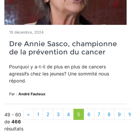
19 décembre, 2024
Dre Annie Sasco, championne
de la prévention du cancer
Pourquoi y a-t-il de plus en plus de cancers
agressifs chez les jeunes? Une sommité nous
répond.
Par :
André Fauteux
«
1
2
3
4
5
6
7
8
9
1
49 - 60
de
466
résultats