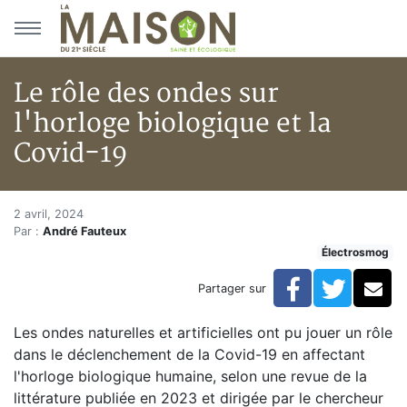
Aller au menu principal
Aller au contenu principal
Le rôle des ondes sur
l'horloge biologique et la
Covid-19
Le rôle des ondes sur l'horloge
Accueil
2 avril, 2024
Par :
André Fauteux
Articles
Électrosmog
Actualités
Le rôle des ondes sur l'horloge biologique et la Covid
Facebook
Twitte
Co
Partager sur
Les ondes naturelles et artificielles ont pu jouer un rôle
dans le déclenchement de la Covid-19 en affectant
l'horloge biologique humaine, selon une revue de la
littérature publiée en 2023 et dirigée par le chercheur