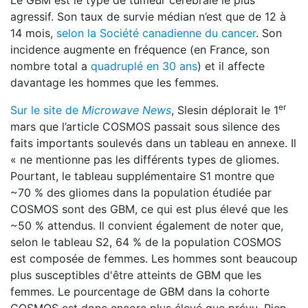
Le GBM est le type de tumeur cérébrale le plus
agressif. Son taux de survie médian n’est que de 12 à
14 mois,
selon la Société canadienne du cancer
. Son
incidence augmente en fréquence (en France, son
nombre total a
quadruplé en 30 ans
) et il affecte
davantage les hommes que les femmes.
er
Sur le site de
Microwave News
, Slesin déplorait le 1
mars que l’article COSMOS passait sous silence des
faits importants soulevés dans un tableau en annexe. Il
« ne mentionne pas les différents types de gliomes.
Pourtant, le tableau supplémentaire S1 montre que
~70 % des gliomes dans la population étudiée par
COSMOS sont des GBM, ce qui est plus élevé que les
~50 % attendus. Il convient également de noter que,
selon le tableau S2, 64 % de la population COSMOS
est composée de femmes. Les hommes sont beaucoup
plus susceptibles d'être atteints de GBM que les
femmes. Le pourcentage de GBM dans la cohorte