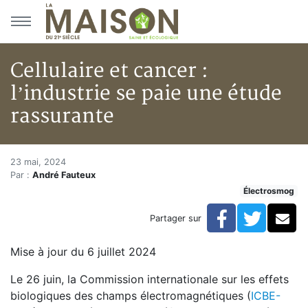
Aller au menu principal
Aller au contenu principal
Cellulaire et cancer :
l’industrie se paie une étude
rassurante
Cellulaire et cancer : l’industr
Accueil
23 mai, 2024
Par :
André Fauteux
Articles
Électrosmog
Actualités
Cellulaire et cancer : l’industrie se paie une étude ras
Facebook
Twitte
Co
Partager sur
Mise à jour du 6 juillet 2024
Le 26 juin, la Commission internationale sur les effets
biologiques des champs électromagnétiques (
ICBE-