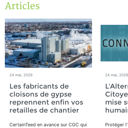
Articles
Accueil
Articles
24 mai, 2026
24 mai, 202
Les fabricants de
L'Alte
cloisons de gypse
Citoy
reprennent enfin vos
mise s
retailles de chantier
humai
CertainTeed en avance sur CGC qui
Protéger l