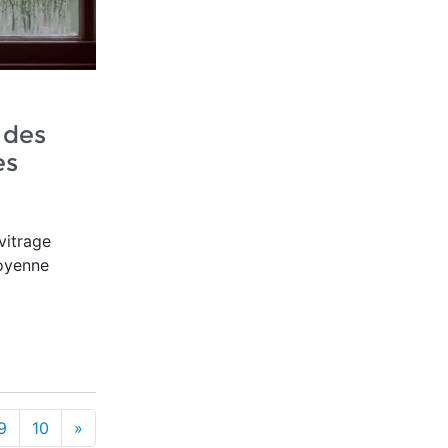
 des
es
 vitrage
moyenne
9
10
»