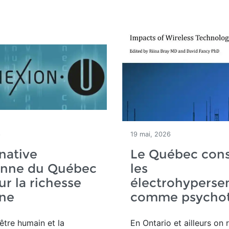
6
19 mai, 2026
rnative
Le Québec cons
enne du Québec
les
ur la richesse
électrohypersen
ne
comme psychot
'être humain et la
En Ontario et ailleurs on 