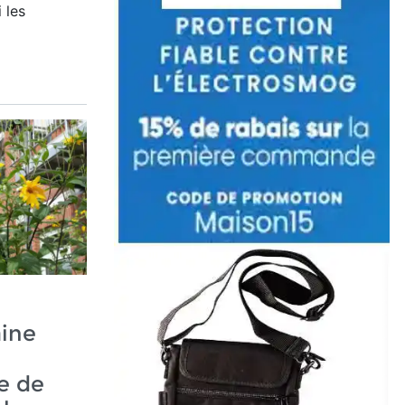
 les
aine
re de