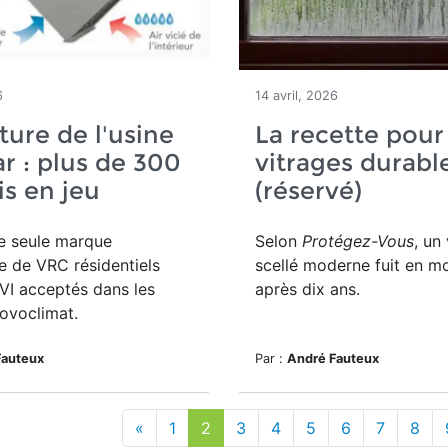
6
14 avril, 2026
ure de l'usine
La recette pour
 : plus de 300
vitrages durabl
s en jeu
(réservé)
e seule marque
Selon
Protégez-Vous
, un
 de VRC résidentiels
scellé moderne fuit en 
HVI acceptés dans les
après dix ans.
ovoclimat.
Fauteux
Par :
André Fauteux
«
1
2
3
4
5
6
7
8