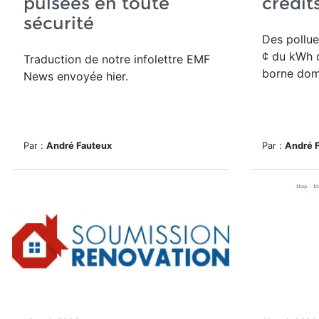
pulsées en toute
crédit
sécurité
Des pollue
¢ du kWh d
Traduction de notre infolettre EMF
borne dom
News envoyée hier.
Par :
André Fauteux
Par :
André 