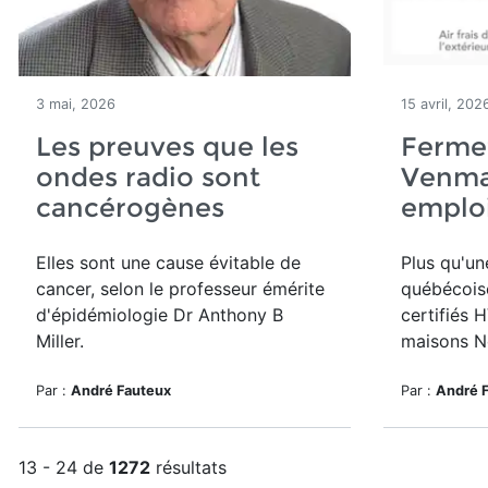
3 mai, 2026
15 avril, 202
Les preuves que les
Fermet
ondes radio sont
Venmar
cancérogènes
emploi
Elles sont une cause évitable de
Plus qu'un
cancer, selon le professeur émérite
québécoise
d'épidémiologie Dr Anthony B
certifiés 
Miller.
maisons N
Par :
André Fauteux
Par :
André 
13 - 24 de
1272
résultats