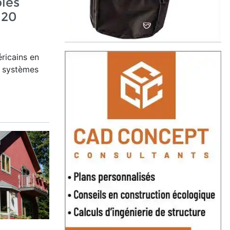
les
120
ricains en
ts systèmes