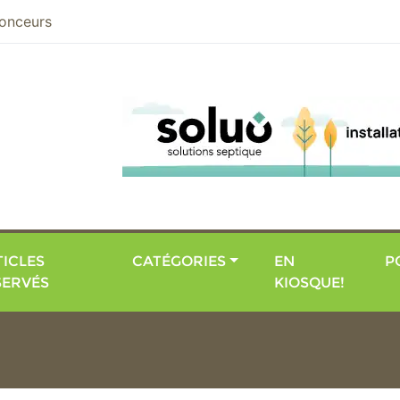
nier
onceurs
ICLES
CATÉGORIES
EN
P
SERVÉS
KIOSQUE!