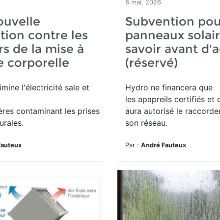
8 mai, 2026
ouvelle
Subvention pou
tion contre les
panneaux solair
s de la mise à
savoir avant d'
re corporelle
(réservé)
limine l'électricité sale et
Hydro ne financera que
les apapreils certifiés et 
res contaminant les prises
aura autorisé le raccord
urales.
son réseau.
Fauteux
Par :
André Fauteux