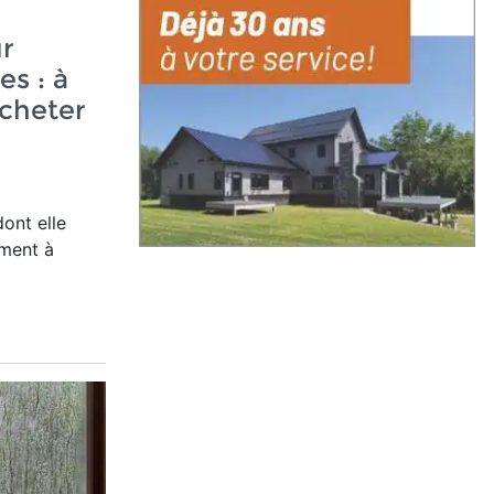
r
es : à
acheter
dont elle
ement à