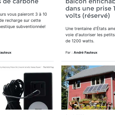
s de carbone
balcon enfichab
dans une prise 
urs vous paieront 3 à 10
volts (réservé)
e recharge sur cette
estique subventionnée!
Une trentaine d'États amé
voie d'autoriser les peti
de 1200 watts.
Fauteux
Par :
André Fauteux