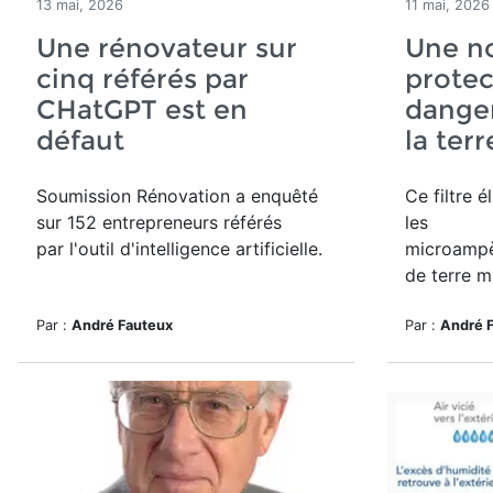
13 mai, 2026
11 mai, 2026
Une rénovateur sur
Une n
cinq référés par
protec
CHatGPT est en
danger
défaut
la ter
Soumission Rénovation a
enquêté
Ce filtre é
sur 152 entrepreneurs référés
les
par
l'outil d'intelligence artificielle.
microampè
de terre m
Par :
André Fauteux
Par :
André 