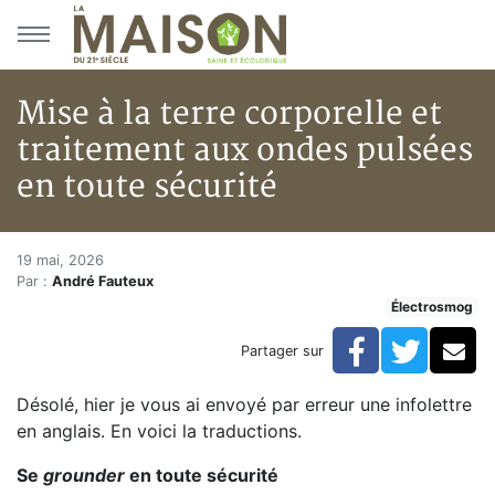
Aller au menu principal
Aller au contenu principal
Mise à la terre corporelle et
traitement aux ondes pulsées
en toute sécurité
Mise à la terre corporelle et t
Accueil
19 mai, 2026
Par :
André Fauteux
Articles
Électrosmog
Actualités
Mise à la terre corporelle et traitement aux ondes pul
Facebook
Twitte
Co
Partager sur
Désolé, hier je vous ai envoyé par erreur une infolettre
en anglais. En voici la traductions.
Se
grounder
en toute sécurité