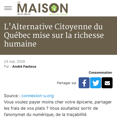
Aller au menu principal
Aller au contenu principal
L'Alternative Citoyenne du
Québec mise sur la richesse
humaine
L'Alternative Citoyenne du Qu
Accueil
24 mai, 2026
Par :
André Fauteux
Articles
Consommation
Consommation
L'Alternative Citoyenne du Québec mise sur la riches
Facebook
Twitte
Co
Partager sur
Source :
connexion-u.org
Vous voulez payer moins cher votre épicerie, partager
les frais de vos plats ? Vous souhaitez sortir de
l’anonymat du numérique, de la traçabilité