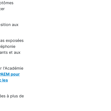
ymptômes
cer
sition aux
 pas exposées
léphonie
fants et aux
r l'Académie
OPAEM pour
c les
es à plus de