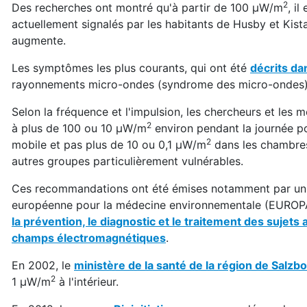
2
Des recherches ont montré qu'à partir de 100 μW/m
, i
actuellement signalés par les habitants de Husby et Kist
augmente.
Les symptômes les plus courants, qui ont été
décrits da
rayonnements micro-ondes (syndrome des micro-ondes)
Selon la fréquence et l'impulsion, les chercheurs et l
2
à plus de 100 ou 10 μW/m
environ pendant la journée p
2
mobile et pas plus de 10 ou 0,1 μW/m
dans les chambres.
autres groupes particulièrement vulnérables.
Ces recommandations ont été émises notamment par un 
européenne pour la médecine environnementale (EUROPA
la prévention, le diagnostic et le traitement des sujets
champs électromagnétiques
.
En 2002, le
ministère de la santé de la région de Salzb
2
1 μW/m
à l'intérieur.