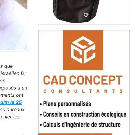
ns que
israélien Dr
ion
exposés à un
ements ont
olm le 25
les bureaux
 nier les