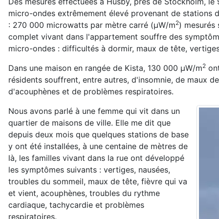
Des mesures effectuées à Husby, près de Stockholm, le 
micro-ondes extrêmement élevé provenant de stations de 
2
: 270 000 microwatts par mètre carré (μW/m
) mesurés 
complet vivant dans l'appartement souffre des symptôm
micro-ondes : difficultés à dormir, maux de tête, vertig
2
Dans une maison en rangée de Kista, 130 000 μW/m
ont
résidents souffrent, entre autres, d'insomnie, de maux d
d'acouphènes et de problèmes respiratoires.
Nous avons parlé à une femme qui vit dans un
quartier de maisons de ville. Elle me dit que
depuis deux mois que quelques stations de base
y ont été installées, à une centaine de mètres de
là, les familles vivant dans la rue ont développé
les symptômes suivants : vertiges, nausées,
troubles du sommeil, maux de tête, fièvre qui va
et vient, acouphènes, troubles du rythme
cardiaque, tachycardie et problèmes
respiratoires.