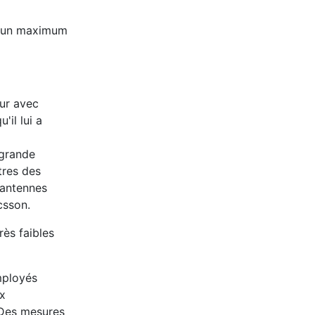
t un maximum
eur avec
'il lui a
 grande
res des
'antennes
icsson.
rès faibles
mployés
x
. Des mesures