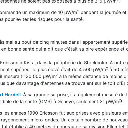
ersonnes ne soient pas exposées à plus de 3-6 μW/m
.
2
s recommande un maximum de 10 μW/m
pendant la journée e
pour éviter les risques pour la santé.
très mal au bout de cinq minutes dans l'appartement supéri
n bonne santé qui a dit que c'était sa pire expérience et qu
Ericsson à Kista, dans la périphérie de Stockholm. À notre
2
nement supérieur le plus élevé était de 4 500 μW/m
à 50 mèt
2
ù il mesurait 130 000 μW/m
à la même distance de moins d
lus que davantage d'antennes se trouvaient sur le toit d'Er
rt Hardell
. À sa grande surprise, il a également mesuré de t
2
mondiale de la santé (OMS) à Genève, seulement 21 μW/m
!
s les années 1990 Ericsson fut aux prises avec plusieurs e
u rayonnement micro-ondes. Un certain nombre de nouveau
e fut établie à 40 mètres du bureau de sa division Ellemtel