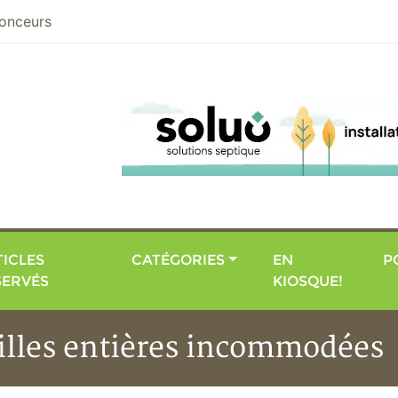
nier
onceurs
ICLES
CATÉGORIES
EN
P
SERVÉS
KIOSQUE!
milles entières incommodées