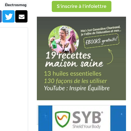
Électrosmog
S'inscrire à l'infolettre
Facebook
Twitter
Courriel