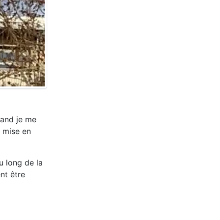
uand je me
a mise en
u long de la
nt être