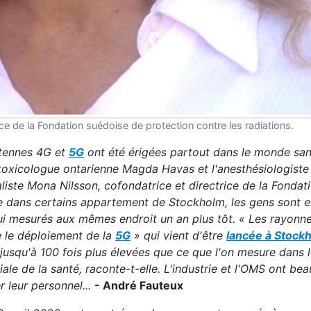
ice de la Fondation suédoise de protection contre les radiations.
ntennes 4G et
5G
ont été érigées partout dans le monde sa
 toxicologue ontarienne Magda Havas et l'anesthésiologiste 
liste Mona Nilsson, cofondatrice et directrice de la Fondat
ue dans certains appartement de Stockholm, les gens sont 
ui mesurés aux mêmes endroit un an plus tôt. « Les rayonn
 le déploiement de la
5G
» qui vient d'être
lancée à Stockh
 jusqu'à 100 fois plus élevées que ce que l'on mesure dans 
e de la santé, raconte-t-elle. L'industrie et l'OMS ont beau
r leur personnel...
- André Fauteux