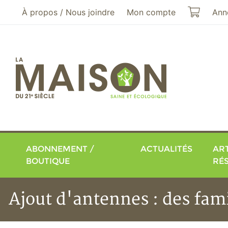
Aller au menu principal
Aller au contenu principal
Mon pa
À propos / Nous joindre
Mon compte
Ann
ABONNEMENT /
ACTUALITÉS
ART
BOUTIQUE
RÉ
Ajout d'antennes : des fa