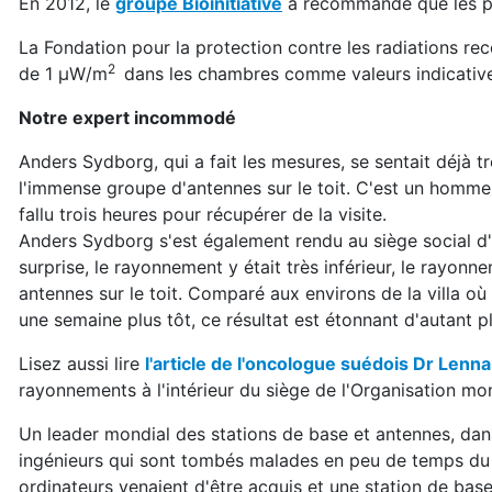
En 2012, le
groupe Bioinitiative
a recommandé que les p
La Fondation pour la protection contre les radiation
2
de 1 μW/m
dans les chambres comme valeurs indicatives 
Notre expert incommodé
Anders Sydborg, qui a fait les mesures, se sentait déjà 
l'immense groupe d'antennes sur le toit. C'est un homme e
fallu trois heures pour récupérer de la visite.
Anders Sydborg s'est également rendu au siège social d'
surprise, le rayonnement y était très inférieur, le rayon
antennes sur le toit. Comparé aux environs de la villa o
une semaine plus tôt, ce résultat est étonnant d'autant p
Lisez aussi lire
l'article de l'oncologue suédois Dr Lenna
rayonnements à l'intérieur du siège de l'Organisation 
Un leader mondial des stations de base et antennes, dan
ingénieurs qui sont tombés malades en peu de temps d
ordinateurs venaient d'être acquis et une station de bas