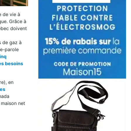
 de vie à
que. Grâce à
ébec doivent
s de gaz à
te-parole
inq
es besoins
e), en
es
nada
e maison net