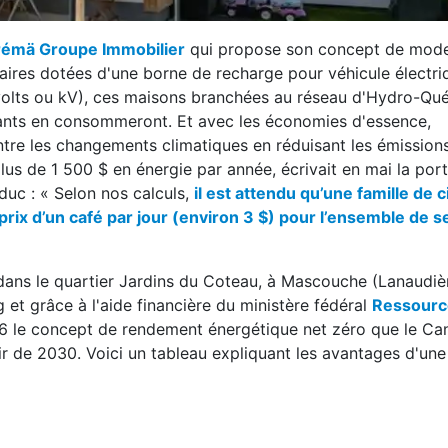
émä Groupe Immobilier
qui propose son concept de mode
ires dotées d'une borne de recharge pour véhicule électri
ovolts ou kV), ces maisons branchées au réseau d'Hydro-Qu
pants en consommeront. Et avec les économies d'essence,
ontre les changements climatiques en réduisant les émission
plus de 1 500 $ en énergie par année, écrivait en mai la por
duc : « Selon nos calculs,
il est attendu qu’une famille de c
rix d’un café par jour (environ 3 $) pour l’ensemble de s
dans le quartier Jardins du Coteau, à Mascouche (Lanaudièr
 et grâce à l'aide financière du ministère fédéral
Ressourc
6 le concept de rendement énergétique net zéro que le Ca
ir de 2030. Voici un tableau expliquant les avantages d'un