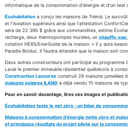
informatique de la consommation d'énergie et d'un test d’
Écohabitation
a conçu les maisons de Trémä. Le surcoût 
et l'isolation supérieurs ainsi que l'attestation ConfortC
sera de 22 390 $ grâce aux commandites, estime Écohab
recharge, deux thermopompes murales, un
chauffe-eau
cotation HERS/EnerGuide de la maison. « Il y aura beau
Paradis Bolduc. Il faudra attendre que la maison soit con
Deux autres constructeurs ont participé au programme
Laval le premier immeuble résidentiel québécois à conso
Construction Lacourse
construit 28 maisons jumelées d
maisons solaires ILAND
a déjà vendu 15 maisons de typ
Pour en savoir davantage, lires ces images et publicati
Écohabitation teste le net zéro : un bilan de consomma
Maisons à consommation d’énergie nette zéro et maiso
et principaux résultats du projet pilote sur la conso