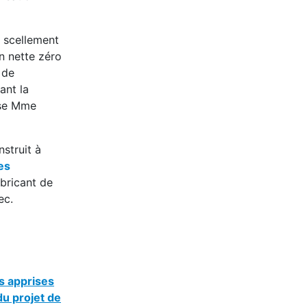
 scellement
on nette zéro
 de
ant la
ise Mme
struit à
es
bricant de
ec.
s apprises
du projet de