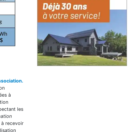
sociation.
son
ées à
tion
ectant les
mation
 à recevoir
lisation