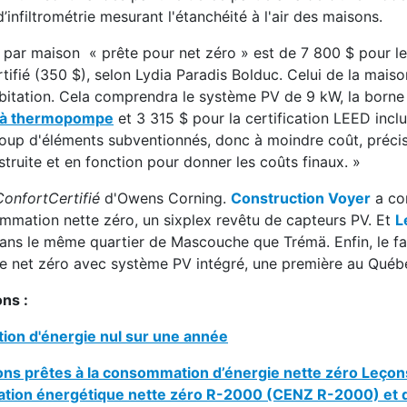
infiltrométrie mesurant l'étanchéité à l'air des maisons.
par maison « prête pour net zéro » est de 7 800 $ pour le
ertifié (350 $), selon Lydia Paradis Bolduc. Celui de la mais
itation. Cela comprendra le système PV de 9 kW, la borne
 à thermopompe
et 3 315 $ pour la certification LEED inclu
coup d'éléments subventionnés, donc à moindre coût, préc
struite et en fonction pour donner les coûts finaux. »
ConfortCertifié
d'Owens Corning.
Construction Voyer
a con
mmation nette zéro, un sixplex revêtu de capteurs PV. Et
L
ans le même quartier de Mascouche que Trémä. Enfin, le fa
e net zéro avec système PV intégré, une première au Québ
ons :
tion d'énergie nul sur une année
ns prêtes à la consommation d’énergie nette zéro Leçon
mmation énergétique nette zéro R-2000 (CENZ R-2000) et 