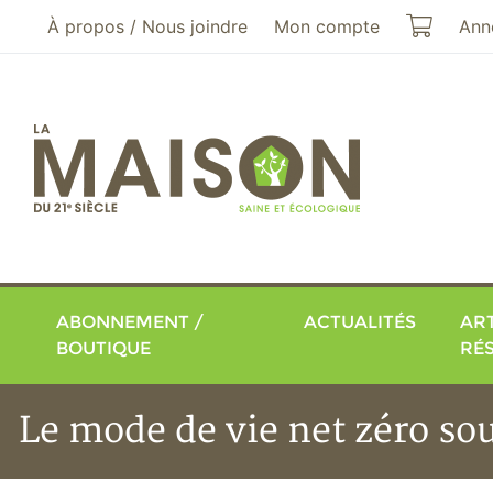
Aller au menu principal
Aller au contenu principal
Mon pa
À propos / Nous joindre
Mon compte
Ann
ABONNEMENT /
ACTUALITÉS
ART
BOUTIQUE
RÉ
Le mode de vie net zéro so