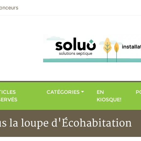
nier
onceurs
ICLES
CATÉGORIES
EN
P
SERVÉS
KIOSQUE!
us la loupe d'Écohabitation