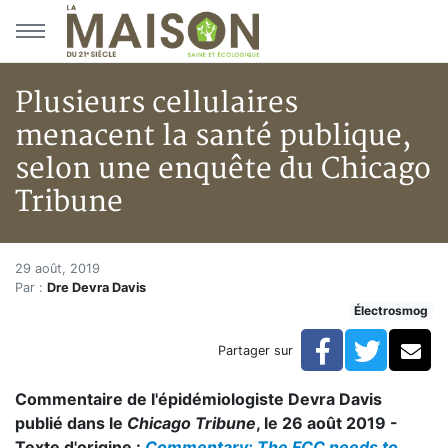
Aller au menu principal
Aller au contenu principal
Plusieurs cellulaires
menacent la santé publique,
selon une enquête du Chicago
Tribune
Plusieurs cellulaires menacent
Accueil
29 août, 2019
Par :
Dre Devra Davis
Articles
Électrosmog
Électrosmog
Plusieurs cellulaires menacent la santé publique, sel
Facebook
Twitte
Co
Partager sur
Commentaire de l'épidémiologiste Devra Davis
publié dans le
Chicago Tribune
, le 26 août 2019 -
Texte d'origine :
Commentary: The FCC needs to