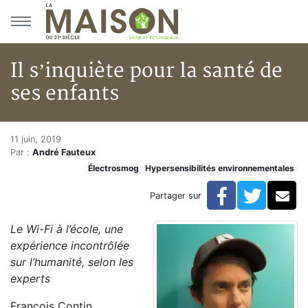
Aller au menu principal
Aller au contenu principal
Il s’inquiète pour la santé de
ses enfants
Il s’inquiète pour la santé de s
Accueil
11 juin, 2019
Par :
André Fauteux
Articles
Électrosmog
Hypersensibilités environnementales
Hypersensibilités environnementales
Il s’inquiète pour la santé de ses enfants
Facebook
Twitte
Co
Partager sur
Le Wi-Fi à l’école, une
expérience incontrôlée
sur l’humanité, selon les
experts
François Contin