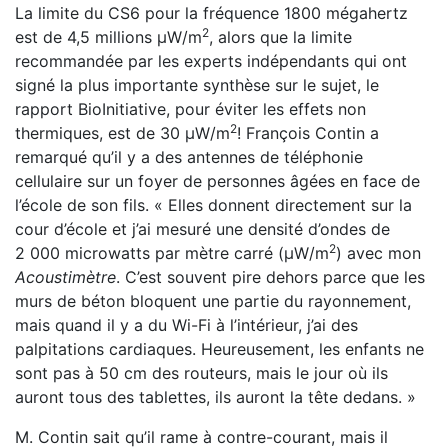
La limite du CS6 pour la fréquence 1800 mégahertz
2
est de 4,5 millions µW/m
, alors que la limite
recommandée par les experts indépendants qui ont
signé la plus importante synthèse sur le sujet, le
rapport BioInitiative, pour éviter les effets non
2
thermiques, est de 30 µW/m
! François Contin a
remarqué qu’il y a des antennes de téléphonie
cellulaire sur un foyer de personnes âgées en face de
l’école de son fils. « Elles donnent directement sur la
cour d’école et j’ai mesuré une densité d’ondes de
2
2 000 microwatts par mètre carré (µW/m
) avec mon
Acoustimètre
. C’est souvent pire dehors parce que les
murs de béton bloquent une partie du rayonnement,
mais quand il y a du Wi-Fi à l’intérieur, j’ai des
palpitations cardiaques. Heureusement, les enfants ne
sont pas à 50 cm des routeurs, mais le jour où ils
auront tous des tablettes, ils auront la tête dedans. »
M. Contin sait qu’il rame à contre-courant, mais il