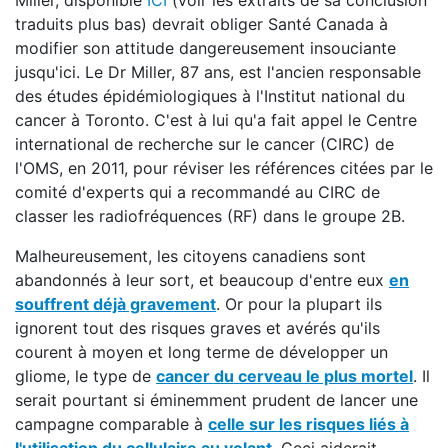
Miller, disponible
ICI
(voir les extraits de sa conclusion
traduits plus bas) devrait obliger Santé Canada à
modifier son attitude dangereusement insouciante
jusqu'ici. Le Dr Miller, 87 ans, est l'ancien responsable
des études épidémiologiques à l'Institut national du
cancer à Toronto. C'est à lui qu'a fait appel le Centre
international de recherche sur le cancer (CIRC) de
l'OMS, en 2011, pour réviser les références citées par le
comité d'experts qui a recommandé au CIRC de
classer les radiofréquences (RF) dans le groupe 2B.
Malheureusement, les citoyens canadiens sont
abandonnés à leur sort, et beaucoup d'entre eux
en
souffrent déjà gravement
. Or pour la plupart ils
ignorent tout des risques graves et avérés qu'ils
courent à moyen et long terme de développer un
gliome, le type de
cancer du cerveau le plus mortel
. Il
serait pourtant si éminemment prudent de lancer une
campagne comparable à
celle sur les risques liés à