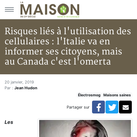
Aller au menu principal
Aller au contenu principal
Risques liés à l'utilisation des
cellulaires : l'Italie va en
informer ses citoyens, mais
au Canada c'est l'omerta
Risques liés à l'utilisation des
Accueil
20 janvier, 2019
Par :
Jean Hudon
Articles
Électrosmog
Maisons saines
Maisons saines
Hypersensibilités environnementales
Facebook
Twitte
Co
Partager sur
Risques liés à l'utilisation des cellulaires : l'Italie v
Les