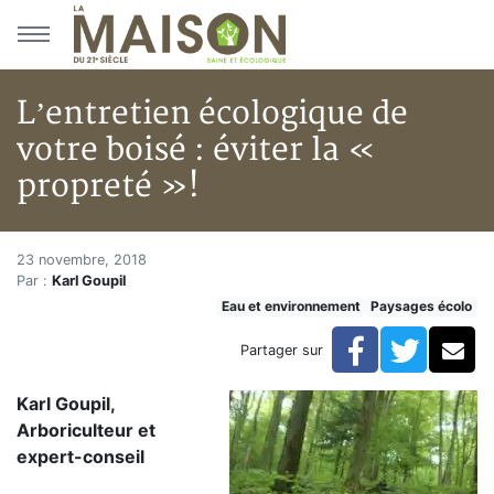
Aller au menu principal
Aller au contenu principal
L’entretien écologique de
votre boisé : éviter la «
propreté »!
L’entretien écologique de votre
Accueil
23 novembre, 2018
Par :
Karl Goupil
Articles
Eau et environnement
Paysages écolo
Eau et environnement
Eau et environnement
Facebook
Twitte
Co
Partager sur
L’entretien écologique de votre boisé : éviter la « prop
Karl Goupil,
Arboriculteur et
expert-conseil