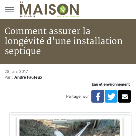
Aller au menu principal
Aller au contenu principal
Comment assurer la
longévité d'une installation
septique
Comment assurer la longévité d
Accueil
28 juin, 2017
Par :
André Fauteux
Articles
Eau et environnement
Eau et environnement
Eau et environnement
Facebook
Twitte
Co
Partager sur
Comment assurer la longévité d'une installation septi