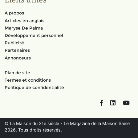
Liens utiles
À propos
Articles en anglais
Maryse De Palma
Développement personnel
Publicité
Partenaires
Annonceurs
Plan de site
Termes et conditions
Politique de confidentialité
Facebook
LinkedIn
You
© La Maison du 21e siècle - Le Magazine de la Maison Saine
2026. Tous droits réservés.