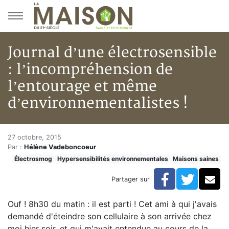
Aller au menu principal
Aller au contenu principal
Journal d’une électrosensible
: l’incompréhension de
l’entourage et même
d’environnementalistes !
Journal d’une électrosensible 
Accueil
27 octobre, 2015
Par :
Hélène Vadeboncoeur
Articles
Électrosmog
Hypersensibilités environnementales
Maisons saines
Maisons saines
Hypersensibilités environnementales
Facebook
Twitte
Co
Partager sur
Journal d’une électrosensible : l’incompréhension de 
Ouf ! 8h30 du matin : il est parti ! Cet ami à qui j'avais
demandé d'éteindre son cellulaire à son arrivée chez
moi hier soir, et qui m'avait entendue au cours de la