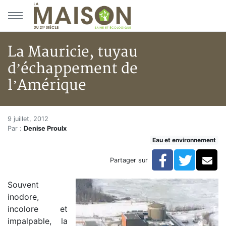
Aller au menu principal
Aller au contenu principal
La Mauricie, tuyau
d’échappement de
l’Amérique
La Mauricie, tuyau d’échappem
Accueil
9 juillet, 2012
Par :
Denise Proulx
Articles
Eau et environnement
Eau et environnement
Eau et environnement
Facebook
Twitte
Co
Partager sur
La Mauricie, tuyau d’échappement de l’Amérique
Souvent
inodore,
incolore et
impalpable, la