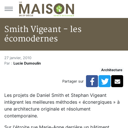
Aller au menu principal
Aller au contenu principal
Smith Vigeant - les
écomodernes
Smith Vigeant - les écomoder
Accueil
27 janvier, 2010
Par :
Lucie Dumoulin
Articles
Architecture
Architecture
Smith Vigeant - les écomodernes
Facebook
Twitte
Co
Partager sur
Les projets de Daniel Smith et Stephan Vigeant
intègrent les meilleures méthodes « éconergiques » à
une architecture originale et résolument
contemporaine.
Sur l'étroite rue Marie-Anne derrière un bâtiment