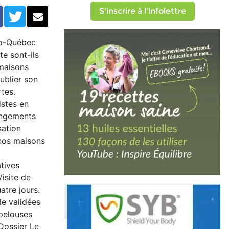
S'inscrire à l'infolettre
Facebook
Twitter
Courriel
ro-Québec
e sont-ils
 maisons
ublier son
tes.
istes en
hangements
sation
 nos maisons
tives
isite de
atre jours.
le validées
 pelouses
Dossier Le