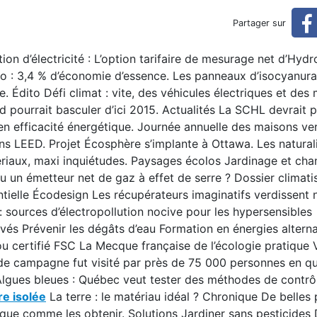
Partager sur
d’électricité : L’option tarifaire de mesurage net d’Hyd
 : 3,4 % d’économie d’essence. Les panneaux d’isocyanurat
Édito Défi climat : vite, des véhicules électriques et des
 pourrait basculer d’ici 2015. Actualités La SCHL devrait p
n efficacité énergétique. Journée annuelle des maisons ver
ns LEED. Projet Écosphère s’implante à Ottawa. Les natural
atériaux, maxi inquiétudes. Paysages écolos Jardinage et c
ou un émetteur net de gaz à effet de serre ? Dossier climati
entielle Écodesign Les récupérateurs imaginatifs verdissent
urces d’électropollution nocive pour les hypersensibles
s Prévenir les dégâts d’eau Formation en énergies alterna
 certifié FSC La Mecque française de l’écologie pratique V
 de campagne fut visité par près de 75 000 personnes en qu
é Algues bleues : Québec veut tester des méthodes de contrô
e isolée
La terre : le matériau idéal ? Chronique De belles
que comme les obtenir. Solutions Jardiner sans pesticides 