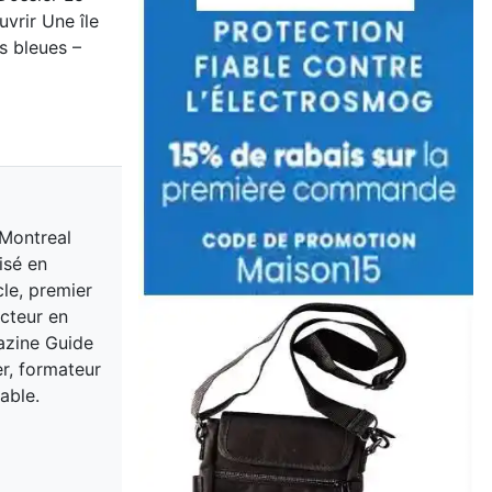
vrir Une île
s bleues –
 Montreal
isé en
cle, premier
acteur en
gazine Guide
er, formateur
able.