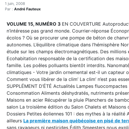
Été 2008
Accueil
1 juin, 2008
Par :
André Fauteux
Articles
Archives du magazine
VOLUME 15, NUMÉRO 3
EN COUVERTURE Autoproduction 
Été 2008
n’intéresse pas grand monde. Courrier-réponse Éconopro
écolos ? Où se procurer une pompe de béton de chanvre. 
autonomes. L’équilibre climatique dans l’hémisphère Nord
étude sur les champs électromagnétiques. Des millions e
Ecohabitation responsable de la certification des maiso
famille. Les poêles polluants bientôt interdits. Nanom
climatiques - Votre jardin ornemental est-il un capteur 
Comment vous libérer de la clim’ La clim’ n’est pas ess
SUPPLÉMENT D’ÉTÉ Actualités Lampes fluocompactes : so
Consommation Aliments déshydratés, nutriments préservé
Maisons en acier Récupérer la pluie Planchers de bambou
salon La troisième édition du Salon Chalets et Maisons
Dossiers Petites éoliennes 101 : des mythes à la réalit
ailleurs
La première maison québécoise en pisé de terr
sans ravageurs ni pesticides Édith Smeesters nous expli