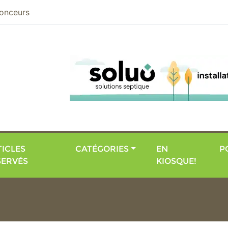
nier
onceurs
ICLES
CATÉGORIES
EN
P
SERVÉS
KIOSQUE!