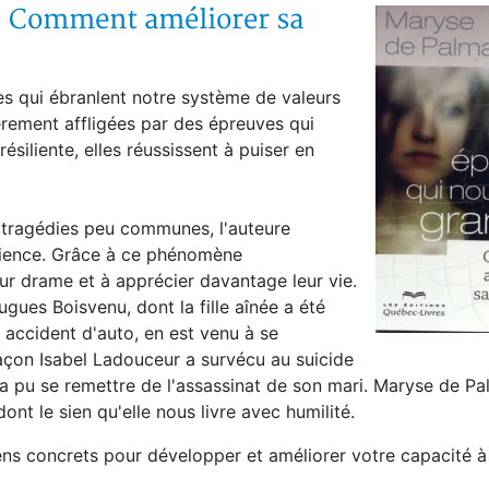
 - Comment améliorer sa
s qui ébranlent notre système de valeurs
ièrement affligées par des épreuves qui
siliente, elles réussissent à puiser en
s tragédies peu communes, l'auteure
ilience. Grâce à ce phénomène
eur drame et à apprécier davantage leur vie.
ues Boisvenu, dont la fille aînée a été
 accident d'auto, en est venu à se
façon Isabel Ladouceur a survécu au suicide
a pu se remettre de l'assassinat de son mari. Maryse de P
dont le sien qu'elle nous livre avec humilité.
ns concrets pour développer et améliorer votre capacité à