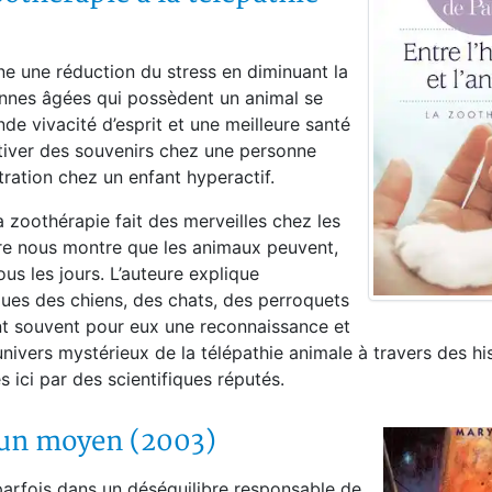
ne une réduction du stress en diminuant la
onnes âgées qui possèdent un animal se
de vivacité d’esprit et une meilleure santé
tiver des souvenirs chez une personne
tration chez un enfant hyperactif.
 zoothérapie fait des merveilles chez les
vre nous montre que les animaux peuvent,
us les jours. L’auteure explique
es des chiens, des chats, des perroquets
ont souvent pour eux une reconnaissance et
nivers mystérieux de la télépathie animale à travers des hi
 ici par des scientifiques réputés.
e un moyen (2003)
 parfois dans un déséquilibre responsable de