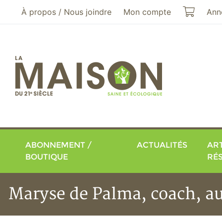
Aller au menu principal
Aller au contenu principal
Mon pa
À propos / Nous joindre
Mon compte
Ann
ABONNEMENT /
ACTUALITÉS
ART
BOUTIQUE
RÉ
Maryse de Palma, coach, au