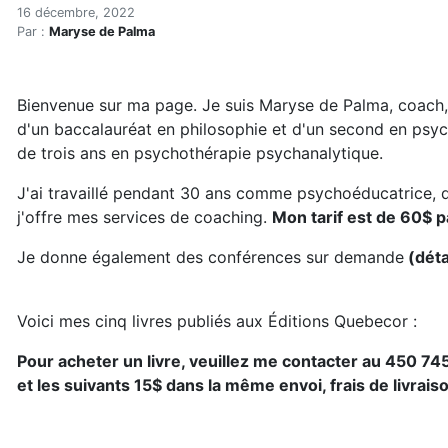
Maryse de Palma, coach, au
Accueil
16 décembre, 2022
Par :
Maryse de Palma
Articles
Développement personnel
Maryse de Palma, coach, auteure et conférencière
Bienvenue sur ma page. Je suis Maryse de Palma, coach, a
d'un baccalauréat en philosophie et d'un second en psyc
de trois ans en psychothérapie psychanalytique.
J'ai travaillé pendant 30 ans comme psychoéducatrice, d
j'offre mes services de coaching.
Mon tarif est de 60$ p
Je donne également des conférences sur demande
(déta
Voici mes cinq livres publiés aux Éditions Quebecor :
Pour acheter un livre, veuillez me contacter au 450 7
et les suivants 15$ dans la même envoi, frais de livrais