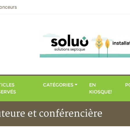
nier
onceurs
ICLES
CATÉGORIES
EN
P
SERVÉS
KIOSQUE!
teure et conférencière