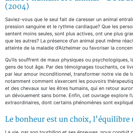
(2004)
Saviez-vous que le seul fait de caresser un animal entraî
pression sanguine et le rythme cardiaque? Que les pers
sentent moins seules, sont plus actives, ont une plus gran
que les autres? La présence d’un animal peut même réac
atteinte de la maladie d’Alzheimer ou favoriser la concen
Qu’ils souffrent de maux physiques ou psychologiques, la
gens de tout âge. Par des témoignages touchants, ce li
par leur amour inconditionnel, transformer notre vie de to
notamment comment s’exercent les pouvoirs thérapeutiqu
et des chevaux sur les êtres humains, qui en retour aur
un dévouement sans borne. Enfin, cet ouvrage explore l’u
extraordinaires, dont certains phénomènes sont expliqués
Le bonheur est un choix, l'équilibr
La vie, par son tourbillon et ses épreuves, nous conduit