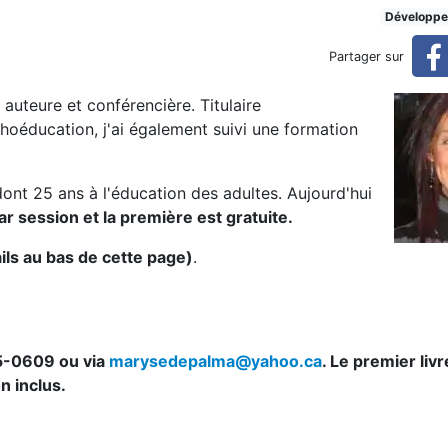
teure et conférencière
Développe
Partager sur
uteure et conférencière. Titulaire
hoéducation, j'ai également suivi une formation
ont 25 ans à l'éducation des adultes. Aujourd'hui
ar session et la première est gratuite.
ils au bas de cette page)
.
45-0609 ou via
marysedepalma@yahoo.ca
. Le premier liv
on inclus.