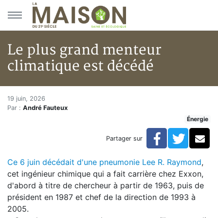
Aller au menu principal
Aller au contenu principal
Le plus grand menteur
climatique est décédé
Le plus grand menteur climati
Accueil
19 juin, 2026
Par :
André Fauteux
Articles
Énergie
Énergie
Chauffage
Facebook
Twitte
Co
Partager sur
Le plus grand menteur climatique est décédé
Ce 6 juin décédait d'une pneumonie Lee R. Raymond
,
cet ingénieur chimique qui a fait carrière chez Exxon,
d'abord à titre de chercheur à partir de 1963, puis de
président en 1987 et chef de la direction de 1993 à
2005.