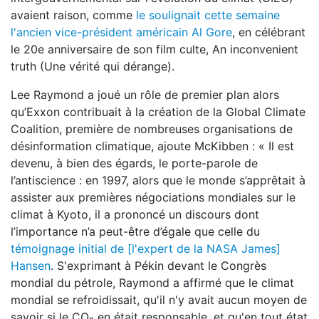
avaient raison, comme
le soulignait cette semaine
l'ancien vice-président américain Al Gore
, en célébrant
le 20e anniversaire de son film culte, An inconvenient
truth (Une vérité qui dérange).
Lee Raymond a joué un rôle de premier plan alors
qu’Exxon contribuait à la création de la Global Climate
Coalition, première de nombreuses organisations de
désinformation climatique, ajoute McKibben : « Il est
devenu, à bien des égards, le porte-parole de
l’antiscience : en 1997, alors que le monde s’apprêtait à
assister aux premières négociations mondiales sur le
climat à Kyoto, il a prononcé un discours dont
l’importance n’a peut-être d’égale que celle du
témoignage initial de [l'expert de la NASA James]
Hansen
. S'exprimant à Pékin devant le Congrès
mondial du pétrole, Raymond a affirmé que le climat
mondial se refroidissait, qu'il n'y avait aucun moyen de
savoir si le CO₂ en était responsable, et qu'en tout état