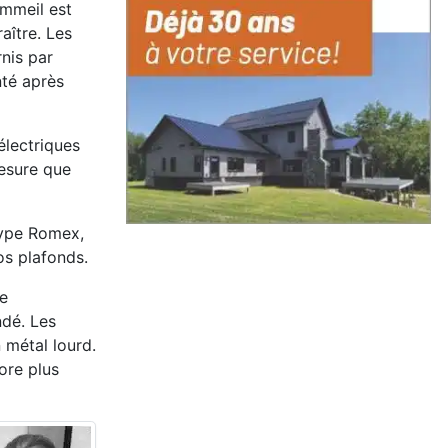
ommeil est
aître. Les
nis par
nté après
électriques
esure que
type Romex,
os plafonds.
ne
ndé. Les
 métal lourd.
ore plus