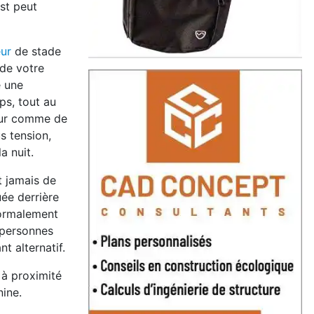
st peut
ur
de stade
 de votre
e une
ps, tout au
jour comme de
s tension,
a nuit.
t jamais de
ée derrière
normalement
e personnes
t alternatif.
 à proximité
ine.