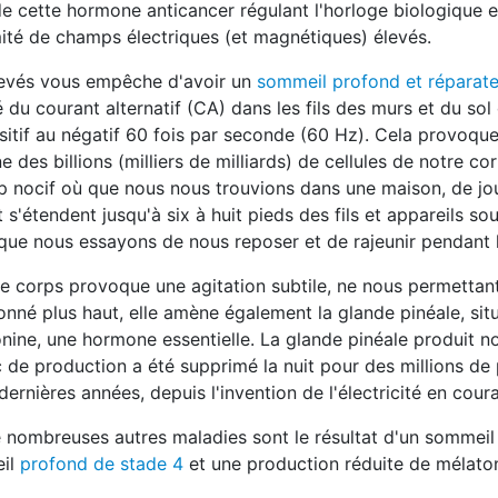
de cette hormone anticancer régulant l'horloge biologique e
té de champs électriques (et magnétiques) élevés.
levés vous empêche d'avoir un
sommeil profond et réparate
té du courant alternatif (CA) dans les fils des murs et du sol
itif au négatif 60 fois par seconde (60 Hz). Cela provoqu
 des billions (milliers de milliards) de cellules de notre cor
mp nocif où que nous nous trouvions dans une maison, de 
 s'étendent jusqu'à six à huit pieds des fils et appareils sou
sque nous essayons de nous reposer et de rajeunir pendant l
tre corps provoque une agitation subtile, ne nous permettan
é plus haut, elle amène également la glande pinéale, situ
nine, une hormone essentielle. La glande pinéale produit 
ic de production a été supprimé la nuit pour des millions d
rnières années, depuis l'invention de l'électricité en couran
de nombreuses autres maladies sont le résultat d'un sommeil
eil
profond de stade 4
et une production réduite de mélaton