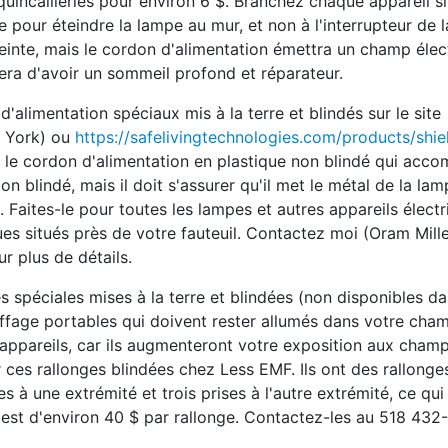
 quincailleries pour environ 6 $. Branchez chaque appareil s
le pour éteindre la lampe au mur, et non à l'interrupteur de 
einte, mais le cordon d'alimentation émettra un champ élec
era d'avoir un sommeil profond et réparateur.
'alimentation spéciaux mis à la terre et blindés sur le site
 York) ou
https://safelivingtechnologies.com/products/shi
r le cordon d'alimentation en plastique non blindé qui acc
n blindé, mais il doit s'assurer qu'il met le métal de la lam
 Faites-le pour toutes les lampes et autres appareils électr
ques situés près de votre fauteuil. Contactez moi (Oram Mille
 plus de détails.
 spéciales mises à la terre et blindées (non disponibles da
uffage portables qui doivent rester allumés dans votre ch
s appareils, car ils augmenteront votre exposition aux cham
ces rallonges blindées chez Less EMF. Ils ont des rallonges
es à une extrémité et trois prises à l'autre extrémité, ce qu
t est d'environ 40 $ par rallonge. Contactez-les au 518 432