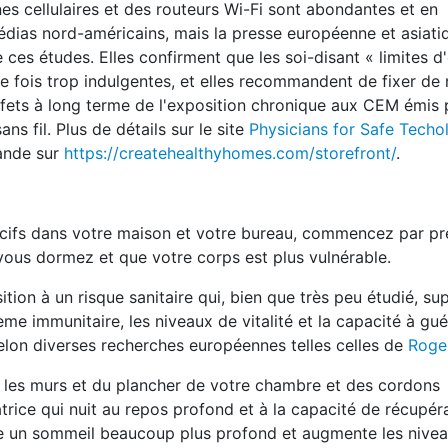
nes cellulaires et des routeurs Wi-Fi sont abondantes et en
dias nord-américains, mais la presse européenne et asiati
ces études. Elles confirment que les soi-disant « limites d
e fois trop indulgentes, et elles recommandent de fixer de 
fets à long terme de l'exposition chronique aux CEM émis p
ans fil. Plus de détails sur le site
Physicians for Safe Techo
mande sur
https://createhealthyhomes.com/storefront/
.
ocifs dans votre maison et votre bureau, commencez par p
e vous dormez et que votre corps est plus vulnérable.
tion à un risque sanitaire qui, bien que très peu étudié, su
e immunitaire, les niveaux de vitalité et la capacité à gué
elon diverses recherches européennes telles celles de
Roger
s les murs et du plancher de votre chambre et des cordons
atrice qui nuit au repos profond et à la capacité de récupér
rise un sommeil beaucoup plus profond et augmente les nive