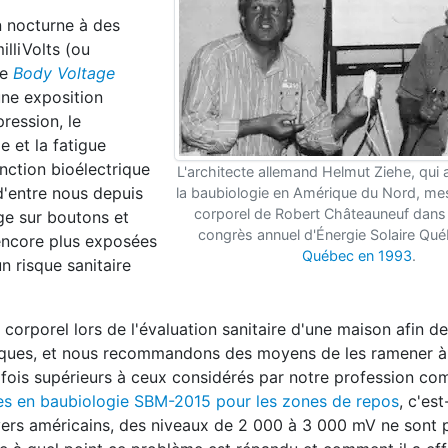
n nocturne à des
lliVolts (ou
le
Body Voltage
une exposition
ression, le
ie et la fatigue
onction bioélectrique
L'architecte allemand Helmut Ziehe, qui a
d'entre nous depuis
la baubiologie en Amérique du Nord, mes
corporel de Robert Châteauneuf dans 
ge sur boutons et
congrès annuel d'Énergie Solaire Qu
 encore plus exposées
Québec en 1993
.
n risque sanitaire
 corporel lors de l'évaluation sanitaire d'une maison afin d
riques, et nous recommandons des moyens de les ramener à
 fois supérieurs à ceux considérés par notre profession c
ves en baubiologie SBM-2015 pour les zones de repos
, c'es
foyers américains, des niveaux de 2 000 à 3 000 mV ne sont 