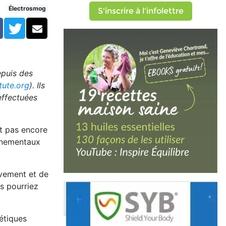
magnétiques
Électrosmog
S'inscrire à l'infolettre
Facebook
Twitter
Courriel
epuis des
tute.org
). Ils
effectuées
nt pas encore
ernementaux
ivement et de
s pourriez
étiques