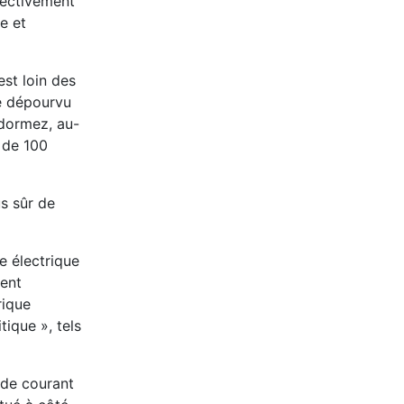
fectivement
e et
est loin des
ce dépourvu
 dormez, au-
 de 100
s sûr de
e électrique
ment
rique
tique », tels
 de courant