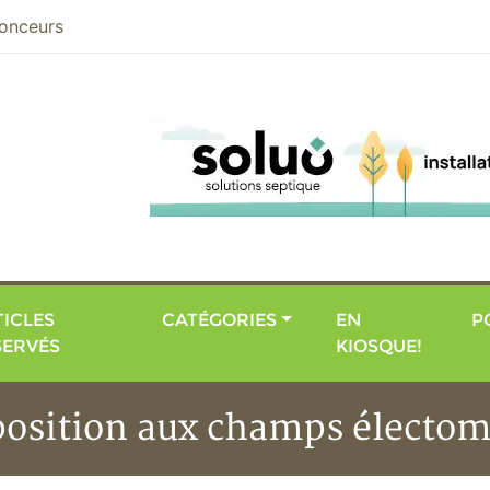
nier
onceurs
ICLES
CATÉGORIES
EN
P
SERVÉS
KIOSQUE!
position aux champs électo