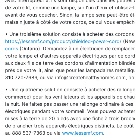
avec interrupteur ». Ils sont disponibles dans les petites
de votre lit, comme une lampe, sur l'un d'eux et utilisez-
avant de vous coucher. Sinon, la lampe sera peut-être ét
malsain juste à côté de votre corps, ce qui vous empêch
• Une troisième solution consiste à acheter des cordons d
https://lessemf.com/product/shielded-power-cord/
(New
cords
(Ontario). Demandez à un électricien de remplace
votre lampe et d'autres appareils électriques par ce cordo
aux deux fils de terre des cordons d'alimentation blindés.
près de votre lit, ainsi que pour les lampadaires métalli
310 720-7686, ou via info@createhealthyhomes.com, pour
• Une quatrième solution consiste à acheter des rallonges
commerce) pour les ventilateurs et les appareils de cha
la nuit. Ne faites pas passer une rallonge ordinaire à ce
électriques pendant votre sommeil. Vous pouvez acheter 
mises à la terre de 20 pieds avec une fiche à trois broch
de brancher trois appareils électriques distincts. Le coû
au 888 537-7363 ou via
www.lessemf.com
.