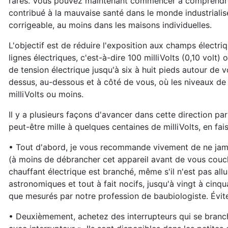
rares. Vous pouvez maintenant commencer à comprendre 
contribué à la mauvaise santé dans le monde industrialisé
corrigeable, au moins dans les maisons individuelles.
L'objectif est de réduire l'exposition aux champs électriq
lignes électriques, c'est-à-dire 100 milliVolts (0,10 vol
de tension électrique jusqu'à six à huit pieds autour de 
dessus, au-dessous et à côté de vous, où les niveaux de
milliVolts ou moins.
Il y a plusieurs façons d'avancer dans cette direction p
peut-être mille à quelques centaines de milliVolts, en fais
• Tout d'abord, je vous recommande vivement de ne jamai
(à moins de débrancher cet appareil avant de vous couch
chauffant électrique est branché, même s'il n'est pas a
astronomiques et tout à fait nocifs, jusqu'à vingt à cinqu
que mesurés par notre profession de baubiologiste. Évite
• Deuxièmement, achetez des interrupteurs qui se branche