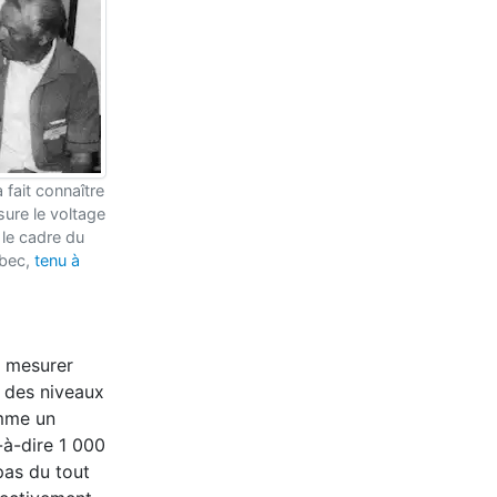
 fait connaître
ure le voltage
le cadre du
ébec,
tenu à
e mesurer
 des niveaux
omme un
t-à-dire 1 000
pas du tout