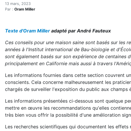
Comment réduire votre ex
Accueil
13 mars, 2023
Par :
Oram Miller
Articles
Électrosmog
Comment réduire votre exposition aux champs élect
Texte d'Oram Miller
adapté par André Fauteux
Ces conseils pour une maison saine sont basés sur les r
années à l'Institut international de Bau-biologie et d'Éco
sont également basés sur son expérience de centaines d
principalement en Californie mais aussi à travers l'Amér
Les informations fournies dans cette section couvrent un
conscients. Cela concerne malheureusement les praticien
chargés de surveiller l'exposition du public aux champs 
Les informations présentées ci-dessous sont quelque peu 
mettre en œuvre les recommandations qu'elles contiennen
très bien vous offrir la possibilité d'une amélioration sign
Les recherches scientifiques qui documentent les effets