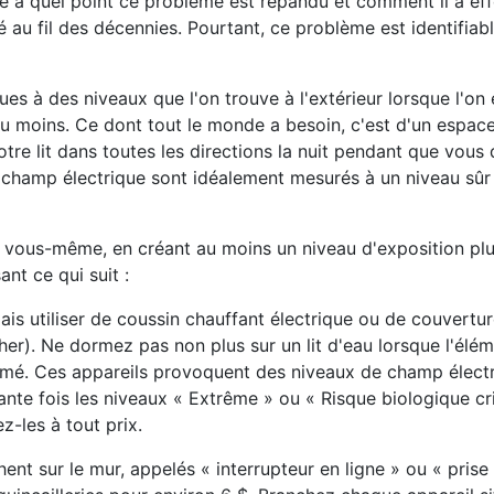
à quel point ce problème est répandu et comment il a ef
 au fil des décennies. Pourtant, ce problème est identifiabl
ues à des niveaux que l'on trouve à l'extérieur lorsque l'on 
t) ou moins. Ce dont tout le monde a besoin, c'est d'un espa
votre lit dans toutes les directions la nuit pendant que vous
 champ électrique sont idéalement mesurés à un niveau sûr
ar vous-même, en créant au moins un niveau d'exposition plu
ant ce qui suit :
s utiliser de coussin chauffant électrique ou de couvertur
er). Ne dormez pas non plus sur un lit d'eau lorsque l'élé
llumé. Ces appareils provoquent des niveaux de champ élect
ante fois les niveaux « Extrême » ou « Risque biologique cri
z-les à tout prix.
nt sur le mur, appelés « interrupteur en ligne » ou « prise