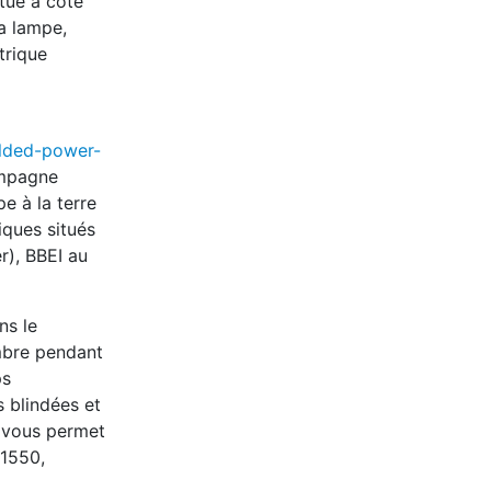
itué à côté
la lampe,
trique
elded-power-
ompagne
pe à la terre
iques situés
r), BBEI au
ns le
ambre pendant
ps
 blindées et
i vous permet
-1550,