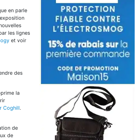
que en parle
'exposition
nouvelles
ar les lignes
logy
et voir
rendre des
pprime la
rir
 Coghill
.
ation de
aux de