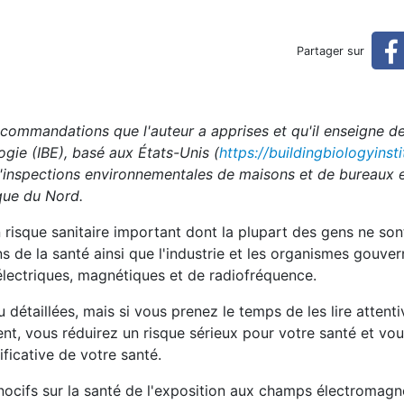
position aux champs électo
Partager sur
omagnétiques
ecommandations que l'auteur a apprises et qu'il enseigne d
logie (IBE), basé aux États-Unis (
https://buildingbiologyinsti
'inspections environnementales de maisons et de bureaux 
ique du Nord.
 risque sanitaire important dont la plupart des gens ne so
s de la santé ainsi que l'industrie et les organismes gouv
électriques, magnétiques et de radiofréquence.
détaillées, mais si vous prenez le temps de les lire attent
t, vous réduirez un risque sérieux pour votre santé et vou
ificative de votre santé.
 nocifs sur la santé de l'exposition aux champs électromagn