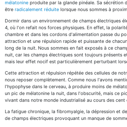
mélatonine
produite par la glande pinéale. Sa sécrétion 
être
radicalement réduite
lorsque nous sommes à proximi
Dormir dans un environnement de champs électriques é
4, où l'on refait nos forces physiques. En effet, la polari
chambre et dans les cordons d'alimentation passe du pos
attraction et une répulsion rapide et puissante de chacune
long de la nuit. Nous sommes en fait exposés à ce cha
nuit, car les champs électriques sont toujours présents et
mais leur effet nocif est particulièrement perturbant lor
Cette attraction et répulsion répétée des cellules de no
nous reposer complètement. Comme nous l'avons mentionn
l'hypophyse dans le cerveau, à produire moins de mélato
un pic de mélatonine la nuit, dans l'obscurité, mais ce p
vivant dans notre monde industrialisé au cours des cent de
La fatigue chronique, la fibromyalgie, la dépression et 
de champs électriques provoquant un manque de somm