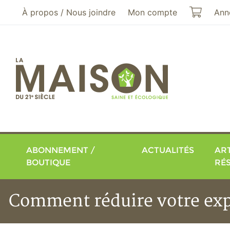
Aller au menu principal
Aller au contenu principal
Mon pa
À propos / Nous joindre
Mon compte
Ann
ABONNEMENT /
ACTUALITÉS
ART
BOUTIQUE
RÉ
Comment réduire votre ex