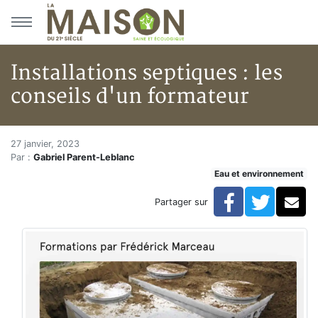
Aller au menu principal
Aller au contenu principal
Installations septiques : les
conseils d'un formateur
Installations septiques : les c
Accueil
27 janvier, 2023
Par :
Gabriel Parent-Leblanc
Articles
Eau et environnement
Eau et environnement
Eau et environnement
Facebook
Twitte
Co
Partager sur
Installations septiques : les conseils d'un formateur