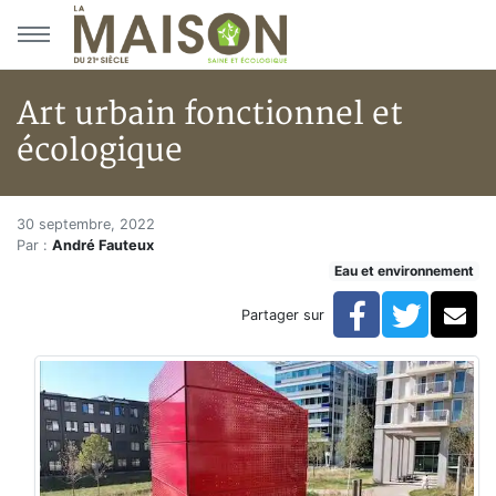
Aller au menu principal
Aller au contenu principal
Art urbain fonctionnel et
écologique
Art urbain fonctionnel et écol
Accueil
30 septembre, 2022
Par :
André Fauteux
Articles
Eau et environnement
Eau et environnement
Eau et environnement
Facebook
Twitte
Co
Partager sur
Art urbain fonctionnel et écologique