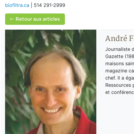
biofiltra.ca
| 514 291-2999
Retour aux articles
André F
Journaliste 
Gazette (198
maisons sain
magazine can
chef. Il a é
Ressources p
et conférenc