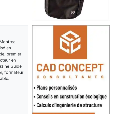
 Montreal
isé en
cle, premier
acteur en
gazine Guide
er, formateur
able.