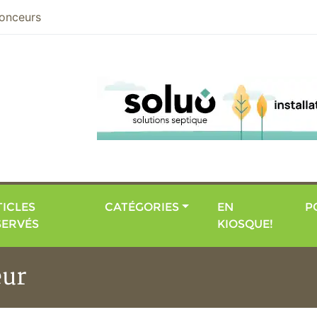
nier
onceurs
ICLES
CATÉGORIES
EN
P
SERVÉS
KIOSQUE!
eur