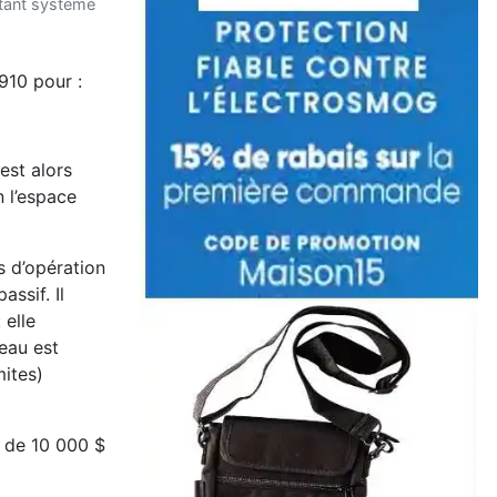
rtant système
910 pour :
 est alors
n l’espace
 d’opération
assif. Il
 elle
’eau est
mites)
r de 10 000 $