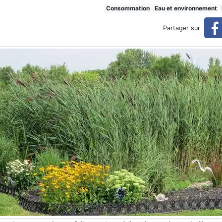
eur
Consommation
Eau et environnement
Partager sur