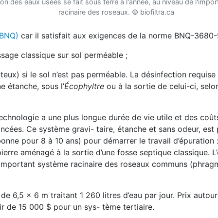
ion des eaux usées se fait sous terre à l'année, au niveau de l'impo
racinaire des roseaux.
©
biofiltra.ca
 (BNQ)
car il satisfait aux exigences de la norme BNQ-3680-
sage classique sur sol perméable ;
teux) si le sol n’est pas perméable. La désinfection requise
 étanche, sous l’
Écophyltre
ou à la sortie de celui-ci, selo
chnologie a une plus longue durée de vie utile et des coûts
ncées. Ce système gravi- taire, étanche et sans odeur, est p
e pour 8 à 10 ans) pour démarrer le travail d’épuration :
ierre aménagé à la sortie d’une fosse septique classique. L
e l’important système racinaire des roseaux communs (phrag
de 6,5 x 6 m traitant 1 260 litres d’eau par jour. Prix autou
ir de 15 000 $ pour un sys- tème tertiaire.