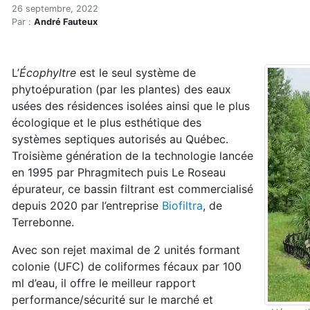
Le retour du roseau épurat
Accueil
26 septembre, 2022
Par :
André Fauteux
Articles
Eau et environnement
Eau et environnement
L’
Écophyltre
est le seul système de
Le retour du roseau épurateur
phytoépuration (par les plantes) des eaux
usées des résidences isolées ainsi que le plus
écologique et le plus esthétique des
systèmes septiques autorisés au Québec.
Troisième génération de la technologie lancée
en 1995 par Phragmitech puis Le Roseau
épurateur, ce bassin filtrant est commercialisé
depuis 2020 par l’entreprise
Biofiltra
, de
Terrebonne.
Avec son rejet maximal de 2 unités formant
colonie (UFC) de coliformes fécaux par 100
ml d’eau, il offre le meilleur rapport
performance/sécurité sur le marché et