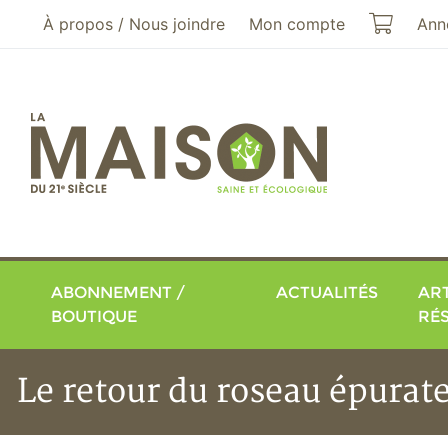
Aller au menu principal
Aller au contenu principal
Mon pa
À propos / Nous joindre
Mon compte
Ann
ABONNEMENT /
ACTUALITÉS
ART
BOUTIQUE
RÉ
Le retour du roseau épurat