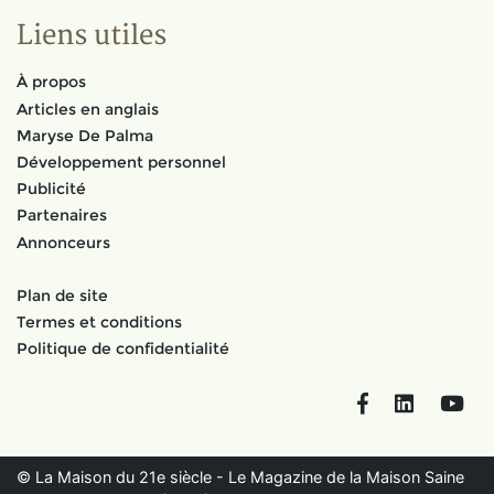
Liens utiles
À propos
Articles en anglais
Maryse De Palma
Développement personnel
Publicité
Partenaires
Annonceurs
Plan de site
Termes et conditions
Politique de confidentialité
Facebook
LinkedIn
You
© La Maison du 21e siècle - Le Magazine de la Maison Saine