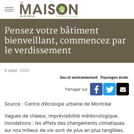
Aller au menu principal
Aller au contenu principal
Pensez votre bâtiment
bienveillant, commencez par
le verdissement
Pensez votre bâtiment bienvei
Accueil
8 juillet, 2022
Eau et environnement
Paysages écolo
Articles
Eau et environnement
Facebook
Twitte
Co
Partager sur
Eau et environnement
Pensez votre bâtiment bienveillant, commencez par l
Source : Centre d’écologie urbaine de Montréal
Vagues de chaleur, imprévisibilité météorologique,
inondations : les effets des changements climatiques
sur nos milieux de vie sont de plus en plus tangibles.