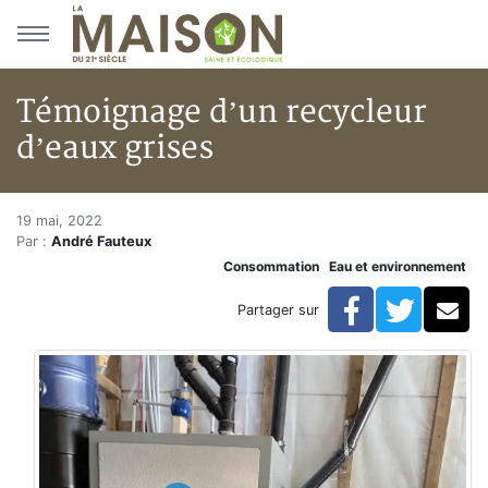
Aller au menu principal
Aller au contenu principal
Témoignage d’un recycleur
d’eaux grises
Témoignage d’un recycleur d’e
Accueil
19 mai, 2022
Par :
André Fauteux
Articles
Consommation
Eau et environnement
Eau et environnement
Eau et environnement
Facebook
Twitte
Co
Partager sur
Témoignage d’un recycleur d’eaux grises