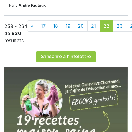
Par :
André Fauteux
«
17
18
19
20
21
22
23
253 - 264
de
830
résultats
S'inscrire à l'infolettre