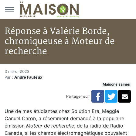
Aller au menu principal
Aller au contenu principal
Réponse à Valérie Borde,
chroniqueuse à Moteur de
recherche
Réponse à Valérie Borde, chro
Accueil
3 mars, 2023
Par :
André Fauteux
Articles
Maisons saines
Maisons saines
Hypersensibilités environnementales
Facebook
Twitte
Co
Partager sur
Réponse à Valérie Borde, chroniqueuse à Moteur de r
Une de mes étudiantes chez Solution Era, Meggie
Canuel Caron, a récemment demandé à la populaire
émission
Moteur de recherche
, de la radio de Radio-
Canada, si les champs électromagnétiques pouvaient