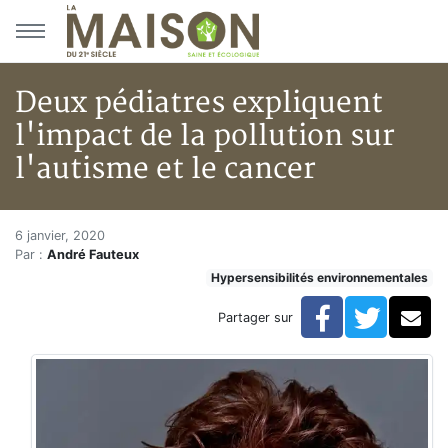
Aller au menu principal
Aller au contenu principal
Deux pédiatres expliquent
l'impact de la pollution sur
l'autisme et le cancer
Deux pédiatres expliquent l'imp
Accueil
6 janvier, 2020
Par :
André Fauteux
Articles
Hypersensibilités environnementales
Hypersensibilités environnementales
Deux pédiatres expliquent l'impact de la pollution sur 
Facebook
Twitte
Co
Partager sur